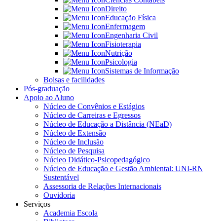
Direito
Educação Física
Enfermagem
Engenharia Civil
Fisioterapia
Nutrição
Psicologia
Sistemas de Informação
Bolsas e facilidades
Pós-graduação
Apoio ao Aluno
Núcleo de Convênios e Estágios
Núcleo de Carreiras e Egressos
Núcleo de Educação a Distância (NEaD)
Núcleo de Extensão
Núcleo de Inclusão
Núcleo de Pesquisa
Núcleo Didático-Psicopedagógico
Núcleo de Educação e Gestão Ambiental: UNI-RN
Sustentável
Assessoria de Relações Internacionais
Ouvidoria
Serviços
Academia Escola