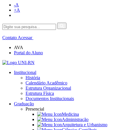
-A
+A
Contato
Acessar
AVA
Portal do Aluno
Institucional
História
Calendário Acadêmico
Estrutura Organizacional
Estrutura Física
Documentos Institucionais
Graduação
Presencial
Medicina
Administração
Arquitetura e Urbanismo
Ciências Contábeis