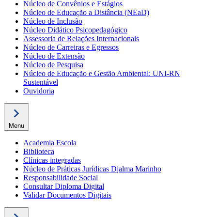
Núcleo de Convênios e Estágios
Núcleo de Educação a Distância (NEaD)
Núcleo de Inclusão
Núcleo Didático Psicopedagógico
Assessoria de Relações Internacionais
Núcleo de Carreiras e Egressos
Núcleo de Extensão
Núcleo de Pesquisa
Núcleo de Educação e Gestão Ambiental: UNI-RN
Sustentável
Ouvidoria
Menu
Academia Escola
Biblioteca
Clínicas integradas
Núcleo de Práticas Jurídicas Djalma Marinho
Responsabilidade Social
Consultar Diploma Digital
Validar Documentos Digitais