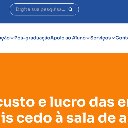
ação
Pós-graduação
Apoio ao Aluno
Serviços
Cont
custo e lucro das
is cedo à sala de a