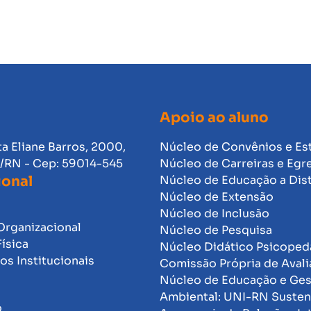
Apoio ao aluno
ta Eliane Barros, 2000,
Núcleo de Convênios e Es
l/RN - Cep: 59014-545
Núcleo de Carreiras e Egr
ional
Núcleo de Educação a Dis
Núcleo de Extensão
Núcleo de Inclusão
Organizacional
Núcleo de Pesquisa
Física
Núcleo Didático Psicope
s Institucionais
Comissão Própria de Avali
Núcleo de Educação e Ge
Ambiental: UNI-RN Susten
o