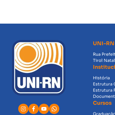
UNI-RN
Rua Prefei
Tirol Nata
Instituc
História
Estrutura 
Estrutura 
Documento
Cursos
Graduaçã