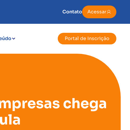
Contato
Acessar
eúdo
Portal de Inscrição
 empresas chega
ula