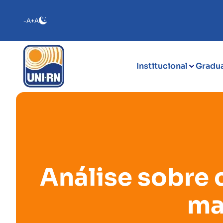
-A
+A
Institucional
Gradu
Análise sobre 
ma