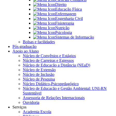
Direito
Educação Física
Enfermagem
Engenharia Civil
Fisioterapia
Nutrição
Psicologia
Sistemas de Informação
Bolsas e facilidades
Pós-graduação
Apoio ao Aluno
Núcleo de Convênios e Estágios
Núcleo de Carreiras e Egressos
Núcleo de Educação a Distância (NEaD)
Núcleo de Extensão
Núcleo de Inclusão
Núcleo de Pesquisa
Núcleo Didático-Psicopedagógico
Núcleo de Educação e Gestão Ambiental: UNI-RN
Sustentável
Assessoria de Relações Internacionais
Ouvidoria
Serviços
Academia Escola