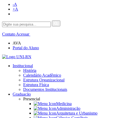
-A
+A
Contato
Acessar
AVA
Portal do Aluno
Institucional
História
Calendário Acadêmico
Estrutura Organizacional
Estrutura Física
Documentos Institucionais
Graduação
Presencial
Medicina
Administração
Arquitetura e Urbanismo
Ciências Contábeis