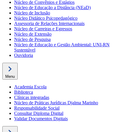
Núcleo de Convênios e Estágios
Núcleo de Educação a Distância (NEaD)
Núcleo de Inclusão
Núcleo Didático Psicopedagógico
Assessoria de Relações Internacionais
Núcleo de Carreiras e Egressos
Núcleo de Extensão
Núcleo de Pesquisa
Núcleo de Educação e Gestão Ambiental: UNI-RN
Sustentável
Ouvidoria
Menu
Academia Escola
Biblioteca
Clínicas integradas
Núcleo de Práticas Jurídicas Djalma Marinho
Responsabilidade Social
Consultar Diploma Digital
Validar Documentos Digitais