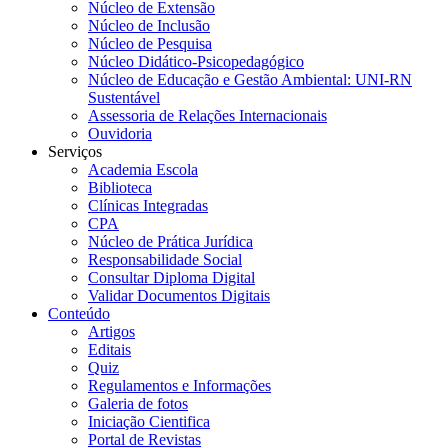
Núcleo de Extensão
Núcleo de Inclusão
Núcleo de Pesquisa
Núcleo Didático-Psicopedagógico
Núcleo de Educação e Gestão Ambiental: UNI-RN
Sustentável
Assessoria de Relações Internacionais
Ouvidoria
Serviços
Academia Escola
Biblioteca
Clínicas Integradas
CPA
Núcleo de Prática Jurídica
Responsabilidade Social
Consultar Diploma Digital
Validar Documentos Digitais
Conteúdo
Artigos
Editais
Quiz
Regulamentos e Informações
Galeria de fotos
Iniciação Cientifica
Portal de Revistas