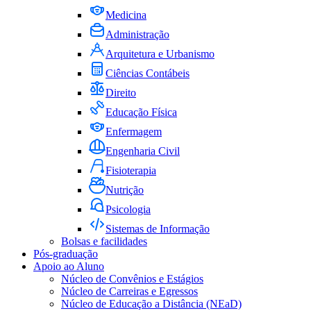
Medicina
Administração
Arquitetura e Urbanismo
Ciências Contábeis
Direito
Educação Física
Enfermagem
Engenharia Civil
Fisioterapia
Nutrição
Psicologia
Sistemas de Informação
Bolsas e facilidades
Pós-graduação
Apoio ao Aluno
Núcleo de Convênios e Estágios
Núcleo de Carreiras e Egressos
Núcleo de Educação a Distância (NEaD)