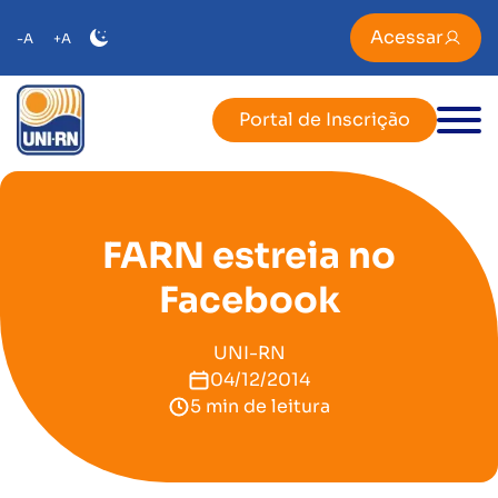
Acessar
-A
+A
Portal de Inscrição
FARN estreia no
Facebook
UNI-RN
04/12/2014
5 min de leitura