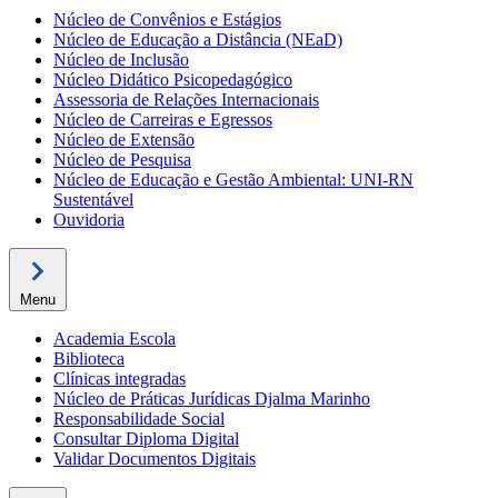
Núcleo de Convênios e Estágios
Núcleo de Educação a Distância (NEaD)
Núcleo de Inclusão
Núcleo Didático Psicopedagógico
Assessoria de Relações Internacionais
Núcleo de Carreiras e Egressos
Núcleo de Extensão
Núcleo de Pesquisa
Núcleo de Educação e Gestão Ambiental: UNI-RN
Sustentável
Ouvidoria
Menu
Academia Escola
Biblioteca
Clínicas integradas
Núcleo de Práticas Jurídicas Djalma Marinho
Responsabilidade Social
Consultar Diploma Digital
Validar Documentos Digitais