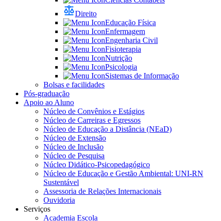
Direito
Educação Física
Enfermagem
Engenharia Civil
Fisioterapia
Nutrição
Psicologia
Sistemas de Informação
Bolsas e facilidades
Pós-graduação
Apoio ao Aluno
Núcleo de Convênios e Estágios
Núcleo de Carreiras e Egressos
Núcleo de Educação a Distância (NEaD)
Núcleo de Extensão
Núcleo de Inclusão
Núcleo de Pesquisa
Núcleo Didático-Psicopedagógico
Núcleo de Educação e Gestão Ambiental: UNI-RN
Sustentável
Assessoria de Relações Internacionais
Ouvidoria
Serviços
Academia Escola