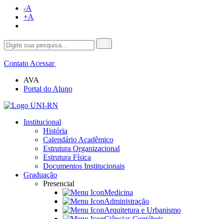
-A
+A
Contato
Acessar
AVA
Portal do Aluno
Institucional
História
Calendário Acadêmico
Estrutura Organizacional
Estrutura Física
Documentos Institucionais
Graduação
Presencial
Medicina
Administração
Arquitetura e Urbanismo
Ciências Contábeis