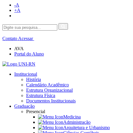
-A
+A
Contato
Acessar
AVA
Portal do Aluno
Institucional
História
Calendário Acadêmico
Estrutura Organizacional
Estrutura Física
Documentos Institucionais
Graduação
Presencial
Medicina
Administração
Arquitetura e Urbanismo
Ciências Contábeis