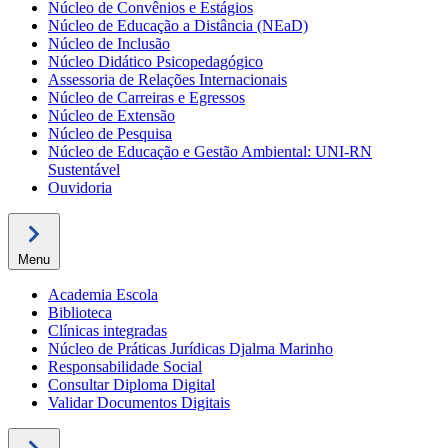
Núcleo de Convênios e Estágios
Núcleo de Educação a Distância (NEaD)
Núcleo de Inclusão
Núcleo Didático Psicopedagógico
Assessoria de Relações Internacionais
Núcleo de Carreiras e Egressos
Núcleo de Extensão
Núcleo de Pesquisa
Núcleo de Educação e Gestão Ambiental: UNI-RN
Sustentável
Ouvidoria
Menu
Academia Escola
Biblioteca
Clínicas integradas
Núcleo de Práticas Jurídicas Djalma Marinho
Responsabilidade Social
Consultar Diploma Digital
Validar Documentos Digitais