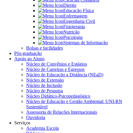
Direito
Educação Física
Enfermagem
Engenharia Civil
Fisioterapia
Nutrição
Psicologia
Sistemas de Informação
Bolsas e facilidades
Pós-graduação
Apoio ao Aluno
Núcleo de Convênios e Estágios
Núcleo de Carreiras e Egressos
Núcleo de Educação a Distância (NEaD)
Núcleo de Extensão
Núcleo de Inclusão
Núcleo de Pesquisa
Núcleo Didático-Psicopedagógico
Núcleo de Educação e Gestão Ambiental: UNI-RN
Sustentável
Assessoria de Relações Internacionais
Ouvidoria
Serviços
Academia Escola