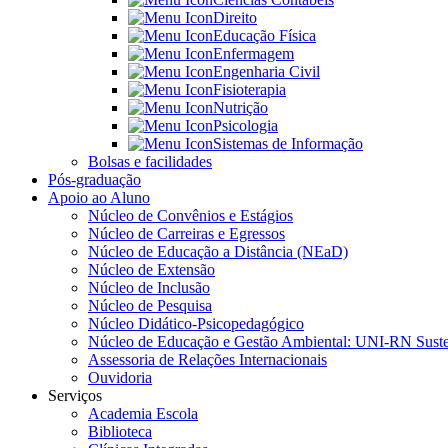
Direito
Educação Física
Enfermagem
Engenharia Civil
Fisioterapia
Nutrição
Psicologia
Sistemas de Informação
Bolsas e facilidades
Pós-graduação
Apoio ao Aluno
Núcleo de Convênios e Estágios
Núcleo de Carreiras e Egressos
Núcleo de Educação a Distância (NEaD)
Núcleo de Extensão
Núcleo de Inclusão
Núcleo de Pesquisa
Núcleo Didático-Psicopedagógico
Núcleo de Educação e Gestão Ambiental: UNI-RN Suste
Assessoria de Relações Internacionais
Ouvidoria
Serviços
Academia Escola
Biblioteca