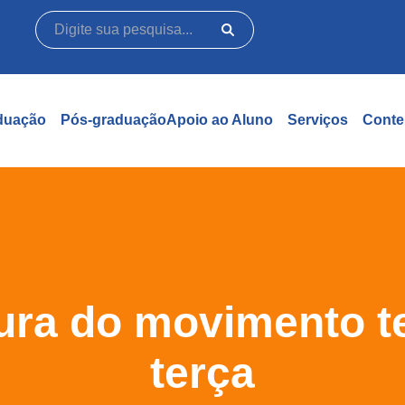
duação
Pós-graduação
Apoio ao Aluno
Serviços
Conte
tura do movimento 
terça