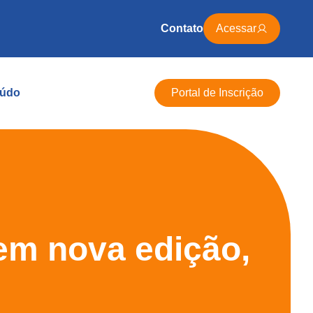
Contato
Acessar
údo
Portal de Inscrição
tem nova edição,