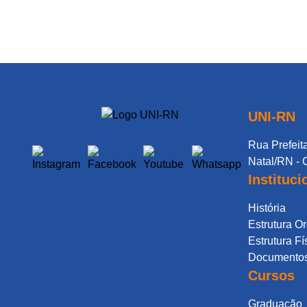
UNI-RN
Rua Prefeita
Natal/RN - 
Instituci
História
Estrutura O
Estrutura Fí
Documentos 
Cursos
Graduação