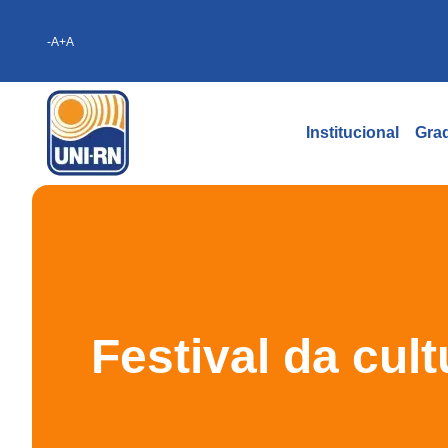
-A
+A
Institucional
Gra
Festival da cul