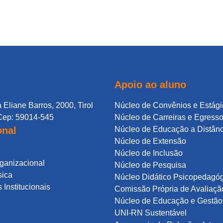
Apoio ao aluno
 Eliane Barros, 2000, Tirol
Núcleo de Convênios e Estági
Cep: 59014-545
Núcleo de Carreiras e Egress
onal
Núcleo de Educação a Distân
Núcleo de Extensão
Núcleo de Inclusão
rganizacional
Núcleo de Pesquisa
sica
Núcleo Didático Psicopedagó
Institucionais
Comissão Própria de Avaliaçã
Núcleo de Educação e Gestão 
UNI-RN Sustentável