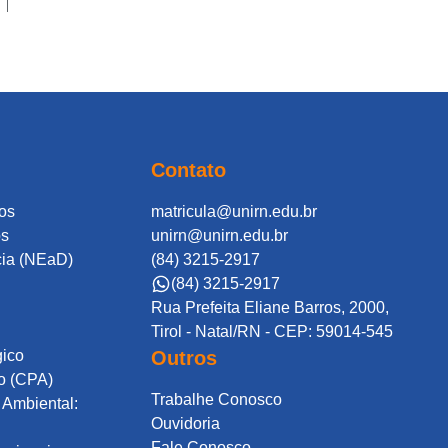
Contato
os
matricula@unirn.edu.br
os
unirn@unirn.edu.br
cia (NEaD)
(84) 3215-2917
(84) 3215-2917
Rua Prefeita Eliane Barros, 2000,
Tirol - Natal/RN - CEP: 59014-545
gico
Outros
o (CPA)
Trabalhe Conosco
Ambiental:
Ouvidoria
Fale Conosco