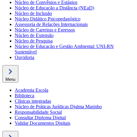
Núcleo de Convênios e Estágios
Núcleo de Educação a Distância (NEaD)
Núcleo de Inclusão
Núcleo Didático Psicopedagógico
Assessoria de Relações Internacionais
Núcleo de Carreiras e Egressos
Núcleo de Extensão
Núcleo de Pesquisa
Núcleo de Educação e Gestão Ambiental: UNI-RN
Sustentável
Ouvidoria
Menu
Academia Escola
Biblioteca
Clínicas integradas
Núcleo de Práticas Jurídicas Djalma Marinho
Responsabilidade Social
Consultar Diploma Digital
Validar Documentos Digitais