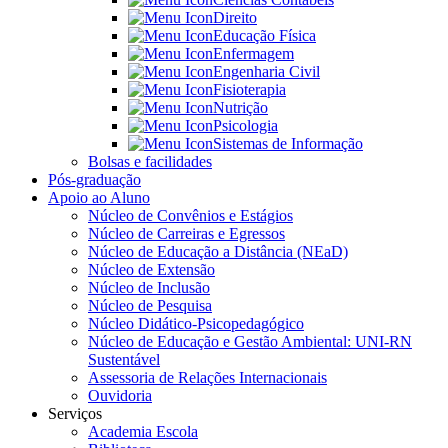
Direito
Educação Física
Enfermagem
Engenharia Civil
Fisioterapia
Nutrição
Psicologia
Sistemas de Informação
Bolsas e facilidades
Pós-graduação
Apoio ao Aluno
Núcleo de Convênios e Estágios
Núcleo de Carreiras e Egressos
Núcleo de Educação a Distância (NEaD)
Núcleo de Extensão
Núcleo de Inclusão
Núcleo de Pesquisa
Núcleo Didático-Psicopedagógico
Núcleo de Educação e Gestão Ambiental: UNI-RN
Sustentável
Assessoria de Relações Internacionais
Ouvidoria
Serviços
Academia Escola