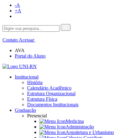
-A
+A
Contato
Acessar
AVA
Portal do Aluno
Institucional
História
Calendário Acadêmico
Estrutura Organizacional
Estrutura Física
Documentos Institucionais
Graduação
Presencial
Medicina
Administração
Arquitetura e Urbanismo
Ciências Contábeis