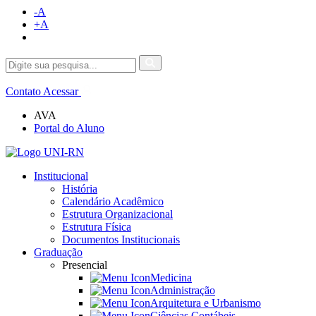
-A
+A
Contato
Acessar
AVA
Portal do Aluno
Institucional
História
Calendário Acadêmico
Estrutura Organizacional
Estrutura Física
Documentos Institucionais
Graduação
Presencial
Medicina
Administração
Arquitetura e Urbanismo
Ciências Contábeis