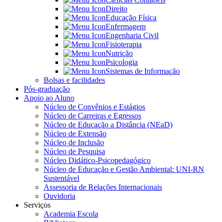
Direito
Educação Física
Enfermagem
Engenharia Civil
Fisioterapia
Nutrição
Psicologia
Sistemas de Informação
Bolsas e facilidades
Pós-graduação
Apoio ao Aluno
Núcleo de Convênios e Estágios
Núcleo de Carreiras e Egressos
Núcleo de Educação a Distância (NEaD)
Núcleo de Extensão
Núcleo de Inclusão
Núcleo de Pesquisa
Núcleo Didático-Psicopedagógico
Núcleo de Educação e Gestão Ambiental: UNI-RN
Sustentável
Assessoria de Relações Internacionais
Ouvidoria
Serviços
Academia Escola