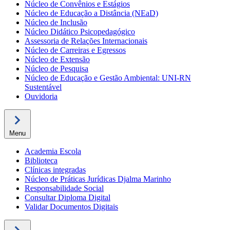
Núcleo de Convênios e Estágios
Núcleo de Educação a Distância (NEaD)
Núcleo de Inclusão
Núcleo Didático Psicopedagógico
Assessoria de Relações Internacionais
Núcleo de Carreiras e Egressos
Núcleo de Extensão
Núcleo de Pesquisa
Núcleo de Educação e Gestão Ambiental: UNI-RN
Sustentável
Ouvidoria
Menu
Academia Escola
Biblioteca
Clínicas integradas
Núcleo de Práticas Jurídicas Djalma Marinho
Responsabilidade Social
Consultar Diploma Digital
Validar Documentos Digitais