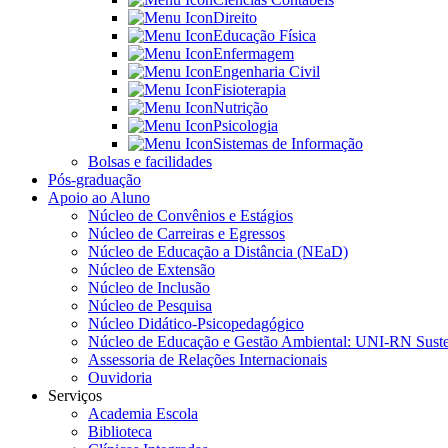
Direito
Educação Física
Enfermagem
Engenharia Civil
Fisioterapia
Nutrição
Psicologia
Sistemas de Informação
Bolsas e facilidades
Pós-graduação
Apoio ao Aluno
Núcleo de Convênios e Estágios
Núcleo de Carreiras e Egressos
Núcleo de Educação a Distância (NEaD)
Núcleo de Extensão
Núcleo de Inclusão
Núcleo de Pesquisa
Núcleo Didático-Psicopedagógico
Núcleo de Educação e Gestão Ambiental: UNI-RN Suste
Assessoria de Relações Internacionais
Ouvidoria
Serviços
Academia Escola
Biblioteca