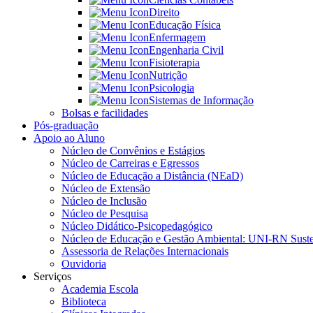
Direito
Educação Física
Enfermagem
Engenharia Civil
Fisioterapia
Nutrição
Psicologia
Sistemas de Informação
Bolsas e facilidades
Pós-graduação
Apoio ao Aluno
Núcleo de Convênios e Estágios
Núcleo de Carreiras e Egressos
Núcleo de Educação a Distância (NEaD)
Núcleo de Extensão
Núcleo de Inclusão
Núcleo de Pesquisa
Núcleo Didático-Psicopedagógico
Núcleo de Educação e Gestão Ambiental: UNI-RN Suste
Assessoria de Relações Internacionais
Ouvidoria
Serviços
Academia Escola
Biblioteca