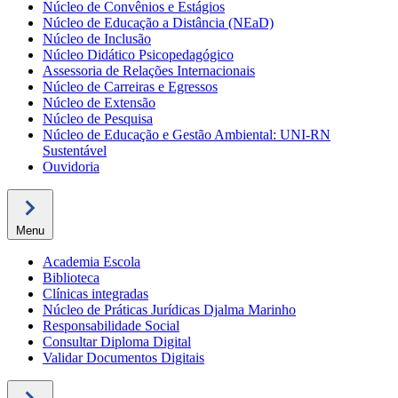
Núcleo de Convênios e Estágios
Núcleo de Educação a Distância (NEaD)
Núcleo de Inclusão
Núcleo Didático Psicopedagógico
Assessoria de Relações Internacionais
Núcleo de Carreiras e Egressos
Núcleo de Extensão
Núcleo de Pesquisa
Núcleo de Educação e Gestão Ambiental: UNI-RN
Sustentável
Ouvidoria
Menu
Academia Escola
Biblioteca
Clínicas integradas
Núcleo de Práticas Jurídicas Djalma Marinho
Responsabilidade Social
Consultar Diploma Digital
Validar Documentos Digitais