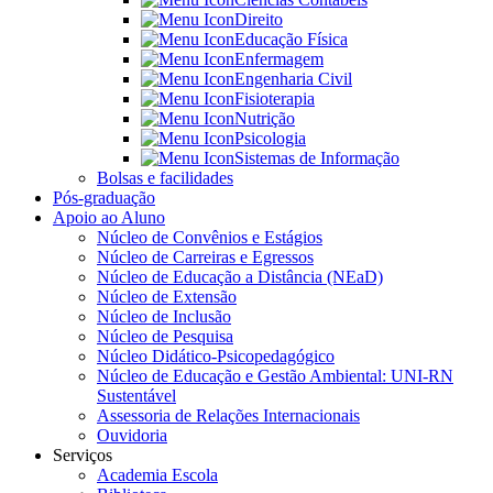
Direito
Educação Física
Enfermagem
Engenharia Civil
Fisioterapia
Nutrição
Psicologia
Sistemas de Informação
Bolsas e facilidades
Pós-graduação
Apoio ao Aluno
Núcleo de Convênios e Estágios
Núcleo de Carreiras e Egressos
Núcleo de Educação a Distância (NEaD)
Núcleo de Extensão
Núcleo de Inclusão
Núcleo de Pesquisa
Núcleo Didático-Psicopedagógico
Núcleo de Educação e Gestão Ambiental: UNI-RN
Sustentável
Assessoria de Relações Internacionais
Ouvidoria
Serviços
Academia Escola