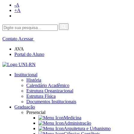
-A
+A
Contato
Acessar
AVA
Portal do Aluno
Institucional
História
Calendário Acadêmico
Estrutura Organizacional
Estrutura Física
Documentos Institucionais
Graduação
Presencial
Medicina
Administração
Arquitetura e Urbanismo
Ciências Contábeis