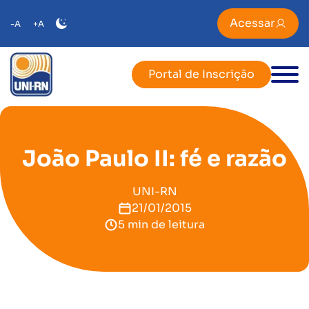
Acessar
-A
+A
Portal de Inscrição
João Paulo II: fé e razão
UNI-RN
21/01/2015
5 min de leitura