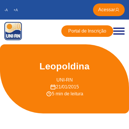
Acessar
-A
+A
Portal de Inscrição
Leopoldina
UNI-RN
21/01/2015
5 min de leitura