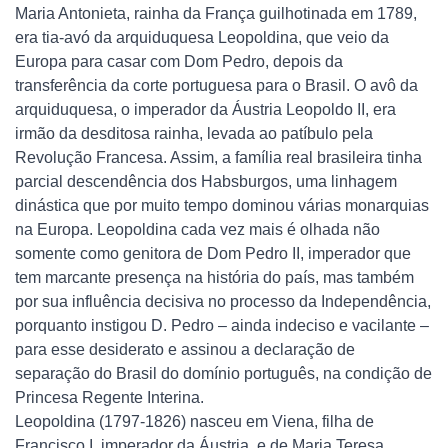
Maria Antonieta, rainha da França guilhotinada em 1789,
era tia-avó da arquiduquesa Leopoldina, que veio da
Europa para casar com Dom Pedro, depois da
transferência da corte portuguesa para o Brasil. O avô da
arquiduquesa, o imperador da Áustria Leopoldo II, era
irmão da desditosa rainha, levada ao patíbulo pela
Revolução Francesa. Assim, a família real brasileira tinha
parcial descendência dos Habsburgos, uma linhagem
dinástica que por muito tempo dominou várias monarquias
na Europa. Leopoldina cada vez mais é olhada não
somente como genitora de Dom Pedro II, imperador que
tem marcante presença na história do país, mas também
por sua influência decisiva no processo da Independência,
porquanto instigou D. Pedro – ainda indeciso e vacilante –
para esse desiderato e assinou a declaração de
separação do Brasil do domínio português, na condição de
Princesa Regente Interina.
Leopoldina (1797-1826) nasceu em Viena, filha de
Francisco I, imperador da Áustria, e de Maria Teresa.