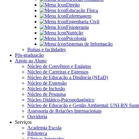
Direito
Educação Física
Enfermagem
Engenharia Civil
Fisioterapia
Nutrição
Psicologia
Sistemas de Informação
Bolsas e facilidades
Pós-graduação
Apoio ao Aluno
Núcleo de Convênios e Estágios
Núcleo de Carreiras e Egressos
Núcleo de Educação a Distância (NEaD)
Núcleo de Extensão
Núcleo de Inclusão
Núcleo de Pesquisa
Núcleo Didático-Psicopedagógico
Núcleo de Educação e Gestão Ambiental: UNI-RN Suste
Assessoria de Relações Internacionais
Ouvidoria
Serviços
Academia Escola
Biblioteca
Clínicas Integradas