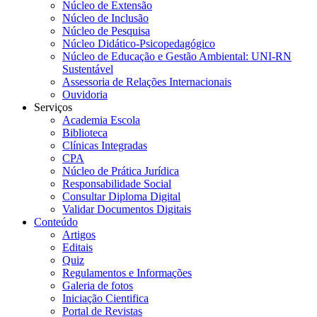
Núcleo de Extensão
Núcleo de Inclusão
Núcleo de Pesquisa
Núcleo Didático-Psicopedagógico
Núcleo de Educação e Gestão Ambiental: UNI-RN
Sustentável
Assessoria de Relações Internacionais
Ouvidoria
Serviços
Academia Escola
Biblioteca
Clínicas Integradas
CPA
Núcleo de Prática Jurídica
Responsabilidade Social
Consultar Diploma Digital
Validar Documentos Digitais
Conteúdo
Artigos
Editais
Quiz
Regulamentos e Informações
Galeria de fotos
Iniciação Cientifica
Portal de Revistas