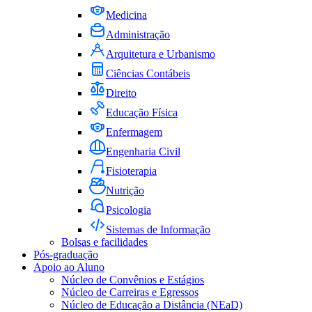
Medicina
Administração
Arquitetura e Urbanismo
Ciências Contábeis
Direito
Educação Física
Enfermagem
Engenharia Civil
Fisioterapia
Nutrição
Psicologia
Sistemas de Informação
Bolsas e facilidades
Pós-graduação
Apoio ao Aluno
Núcleo de Convênios e Estágios
Núcleo de Carreiras e Egressos
Núcleo de Educação a Distância (NEaD)