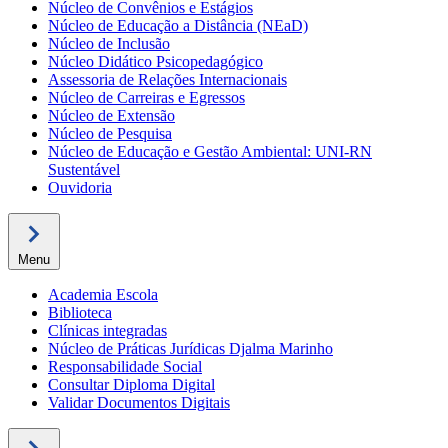
Núcleo de Convênios e Estágios
Núcleo de Educação a Distância (NEaD)
Núcleo de Inclusão
Núcleo Didático Psicopedagógico
Assessoria de Relações Internacionais
Núcleo de Carreiras e Egressos
Núcleo de Extensão
Núcleo de Pesquisa
Núcleo de Educação e Gestão Ambiental: UNI-RN
Sustentável
Ouvidoria
Menu
Academia Escola
Biblioteca
Clínicas integradas
Núcleo de Práticas Jurídicas Djalma Marinho
Responsabilidade Social
Consultar Diploma Digital
Validar Documentos Digitais