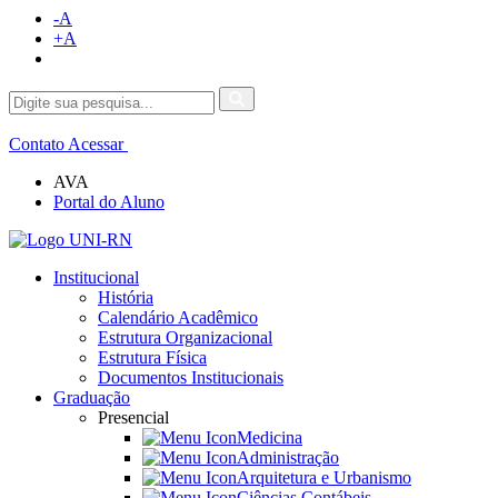
-A
+A
Contato
Acessar
AVA
Portal do Aluno
Institucional
História
Calendário Acadêmico
Estrutura Organizacional
Estrutura Física
Documentos Institucionais
Graduação
Presencial
Medicina
Administração
Arquitetura e Urbanismo
Ciências Contábeis