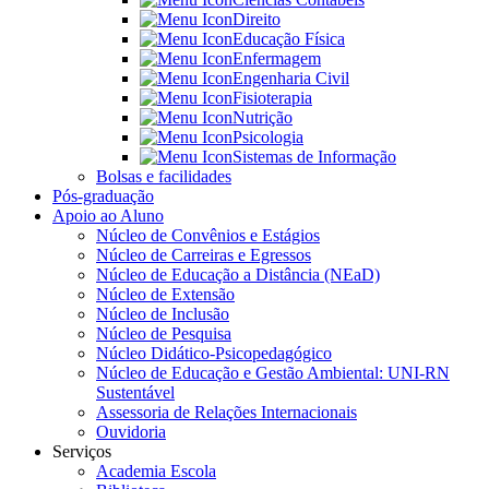
Direito
Educação Física
Enfermagem
Engenharia Civil
Fisioterapia
Nutrição
Psicologia
Sistemas de Informação
Bolsas e facilidades
Pós-graduação
Apoio ao Aluno
Núcleo de Convênios e Estágios
Núcleo de Carreiras e Egressos
Núcleo de Educação a Distância (NEaD)
Núcleo de Extensão
Núcleo de Inclusão
Núcleo de Pesquisa
Núcleo Didático-Psicopedagógico
Núcleo de Educação e Gestão Ambiental: UNI-RN
Sustentável
Assessoria de Relações Internacionais
Ouvidoria
Serviços
Academia Escola