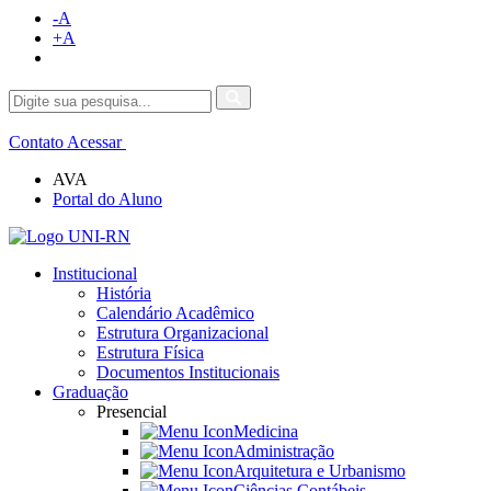
-A
+A
Contato
Acessar
AVA
Portal do Aluno
Institucional
História
Calendário Acadêmico
Estrutura Organizacional
Estrutura Física
Documentos Institucionais
Graduação
Presencial
Medicina
Administração
Arquitetura e Urbanismo
Ciências Contábeis