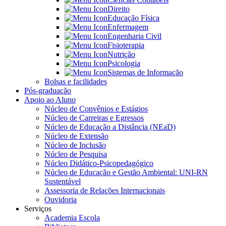
Direito
Educação Física
Enfermagem
Engenharia Civil
Fisioterapia
Nutrição
Psicologia
Sistemas de Informação
Bolsas e facilidades
Pós-graduação
Apoio ao Aluno
Núcleo de Convênios e Estágios
Núcleo de Carreiras e Egressos
Núcleo de Educação a Distância (NEaD)
Núcleo de Extensão
Núcleo de Inclusão
Núcleo de Pesquisa
Núcleo Didático-Psicopedagógico
Núcleo de Educação e Gestão Ambiental: UNI-RN
Sustentável
Assessoria de Relações Internacionais
Ouvidoria
Serviços
Academia Escola