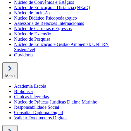
Núcleo de Convênios e Estágios
Núcleo de Educação a Distância (NEaD)
Núcleo de Inclusão
Núcleo Didático Psicopedagógico
Assessoria de Relações Internacionais
Núcleo de Carreiras e Egressos
Núcleo de Extensão
Núcleo de Pesquisa
Núcleo de Educação e Gestão Ambiental: UNI-RN
Sustentável
Ouvidoria
Menu
Academia Escola
Biblioteca
Clínicas integradas
Núcleo de Práticas Jurídicas Djalma Marinho
Responsabilidade Social
Consultar Diploma Digital
Validar Documentos Digitais