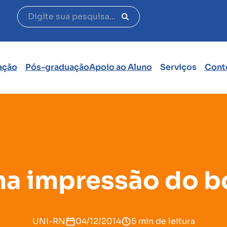
ação
Pós-graduação
Apoio ao Aluno
Serviços
Cont
a impressão do bo
UNI-RN
04/12/2014
5 min de leitura