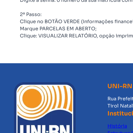
Digite a senha: o numero da sua matrícula com 
2º Passo:
Clique no BOTÃO VERDE (Informações financeira
Marque PARCELAS EM ABERTO;
Clique: VISUALIZAR RELATÓRIO, opção imprimi
UNI-RN
Rua Prefei
Tirol Nata
Instituc
História