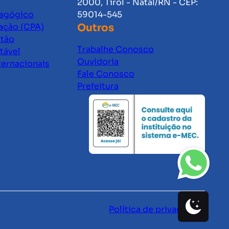
2000, Tirol - Natal/RN - CEP:
dagógico
59014-545
ação (CPA)
Outros
stão
Trabalhe Conosco
tável
Ouvidoria
ternacionais
Fale Conosco
Prefeitura
Política de privacidade