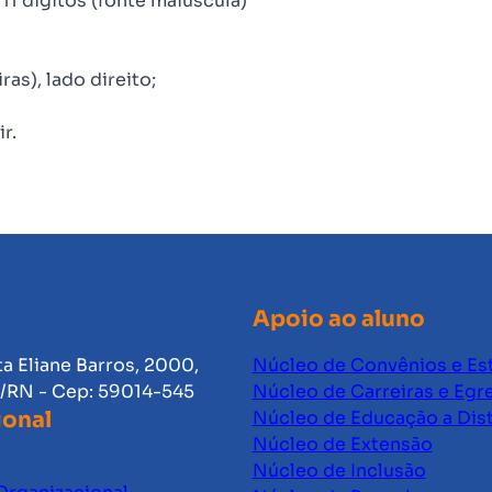
11 dígitos (fonte maiúscula)
s), lado direito;
r.
Apoio ao aluno
ta Eliane Barros, 2000,
Núcleo de Convênios e Es
l/RN - Cep: 59014-545
Núcleo de Carreiras e Egr
ional
Núcleo de Educação a Dis
Núcleo de Extensão
Núcleo de Inclusão