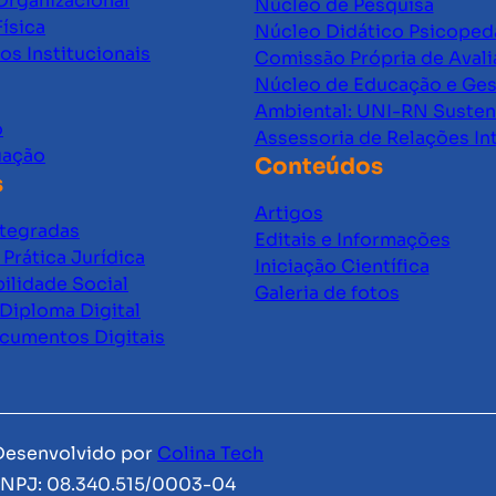
Organizacional
Núcleo de Pesquisa
Física
Núcleo Didático Psicope
s Institucionais
Comissão Própria de Avali
Núcleo de Educação e Ge
Ambiental: UNI-RN Susten
o
Assessoria de Relações In
uação
Conteúdos
s
Artigos
ntegradas
Editais e Informações
Prática Jurídica
Iniciação Científica
ilidade Social
Galeria de fotos
Diploma Digital
ocumentos Digitais
 Desenvolvido por
Colina Tech
NPJ: 08.340.515/0003-04