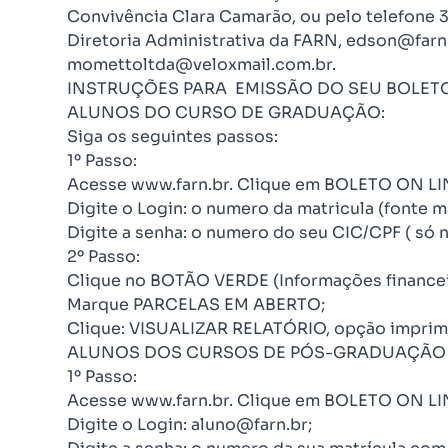
Convivência Clara Camarão, ou pelo telefone 
Diretoria Administrativa da FARN, edson@farn.
momettoltda@veloxmail.com.br.
INSTRUÇÕES PARA EMISSÃO DO SEU BOLET
ALUNOS DO CURSO DE GRADUAÇÃO:
Siga os seguintes passos:
1º Passo:
Acesse www.farn.br. Clique em BOLETO ON LINE
Digite o Login: o numero da matricula (fonte m
Digite a senha: o numero do seu CIC/CPF ( só 
2º Passo:
Clique no BOTÃO VERDE (Informações financeira
Marque PARCELAS EM ABERTO;
Clique: VISUALIZAR RELATÓRIO, opção imprimi
ALUNOS DOS CURSOS DE PÓS-GRADUAÇÃO
1º Passo:
Acesse www.farn.br. Clique em BOLETO ON LINE
Digite o Login: aluno@farn.br;