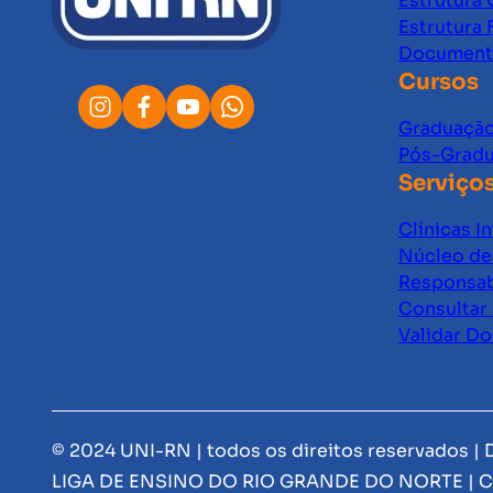
Estrutura 
Estrutura 
Documento
Cursos
Graduaçã
Pós-Grad
Serviço
Clínicas I
Núcleo de 
Responsab
Consultar 
Validar D
© 2024 UNI-RN | todos os direitos reservados |
LIGA DE ENSINO DO RIO GRANDE DO NORTE | C