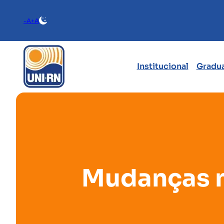
-A
+A
Institucional
Gradu
Mudanças n