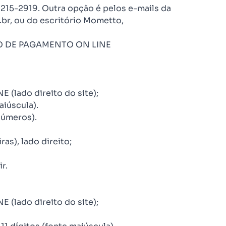
3215-2919. Outra opção é pelos e-mails da
br, ou do escritório Mometto,
O DE PAGAMENTO ON LINE
 (lado direito do site);
aiúscula).
números).
s), lado direito;
r.
 (lado direito do site);