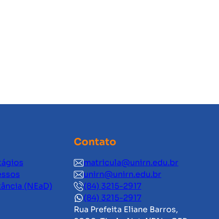
Contato
tágios
matricula@unirn.edu.br
essos
unirn@unirn.edu.br
tância (NEaD)
(84) 3215-2917
(84) 3215-2917
Rua Prefeita Eliane Barros,