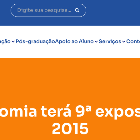
ação
Pós-graduação
Apoio ao Aluno
Serviços
Cont
omia terá 9ª expo
2015