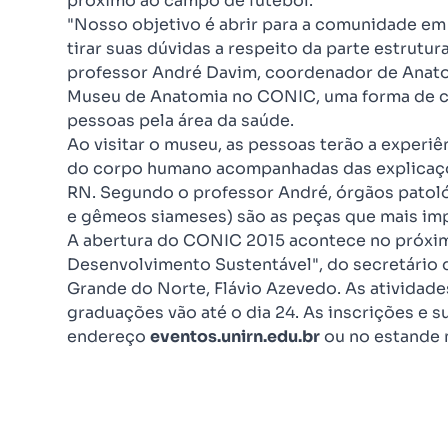
próximo ao campo de futebol.
"Nosso objetivo é abrir para a comunidade e
tirar suas dúvidas a respeito da parte estrutur
professor André Davim, coordenador de Anatom
Museu de Anatomia no CONIC, uma forma de ch
pessoas pela área da saúde.
Ao visitar o museu, as pessoas terão a experiê
do corpo humano acompanhadas das explicaçõ
RN. Segundo o professor André, órgãos patol
e gêmeos siameses) são as peças que mais im
A abertura do CONIC 2015 acontece no próximo
Desenvolvimento Sustentável", do secretário
Grande do Norte, Flávio Azevedo. As atividad
graduações vão até o dia 24. As inscrições e 
endereço
eventos.unirn.edu.br
ou no estande 