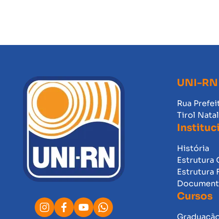
UNI-RN
Rua Prefei
Tirol Nata
Instituc
História
Estrutura 
Estrutura 
Documento
Cursos
Graduaçã