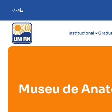
-A
+A
Institucional
Gradu
Museu de Anat