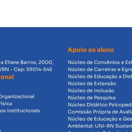
Apoio ao aluno
ta Eliane Barros, 2000,
Núcleo de Convênios e Es
l/RN - Cep: 59014-545
Núcleo de Carreiras e Egr
ional
Núcleo de Educação a Dis
Núcleo de Extensão
Núcleo de Inclusão
Organizacional
Núcleo de Pesquisa
Física
Núcleo Didático Psicope
s Institucionais
Comissão Própria de Avali
Núcleo de Educação e Ge
Ambiental: UNI-RN Susten
o