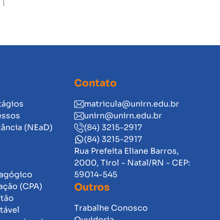
Contato
tágios
matricula@unirn.edu.br
essos
unirn@unirn.edu.br
tância (NEaD)
(84) 3215-2917
(84) 3215-2917
Rua Prefeita Eliane Barros,
2000, Tirol - Natal/RN - CEP:
dagógico
59014-545
ação (CPA)
Outros
stão
Trabalhe Conosco
tável
Ouvidoria