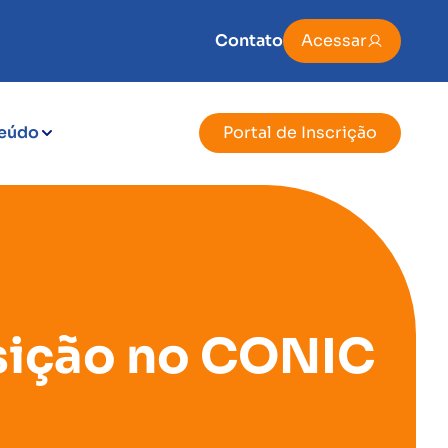
Contato
Acessar
eúdo
Portal de Inscrição
sição no CONIC