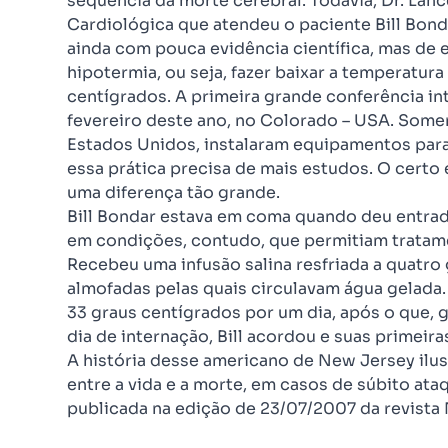
seqüência da morte cerebral. Todavia, Dr. Lan
Cardiológica que atendeu o paciente Bill Bond
ainda com pouca evidência científica, mas de 
hipotermia, ou seja, fazer baixar a temperatur
centígrados. A primeira grande conferência i
fevereiro deste ano, no Colorado – USA. Somen
Estados Unidos, instalaram equipamentos para r
essa prática precisa de mais estudos. O certo 
uma diferença tão grande.
Bill Bondar estava em coma quando deu entrada
em condições, contudo, que permitiam tratam
Recebeu uma infusão salina resfriada a quatro
almofadas pelas quais circulavam água gelada.
33 graus centígrados por um dia, após o que, 
dia de internação, Bill acordou e suas primeira
A história desse americano de New Jersey ilus
entre a vida e a morte, em casos de súbito ata
publicada na edição de 23/07/2007 da revist