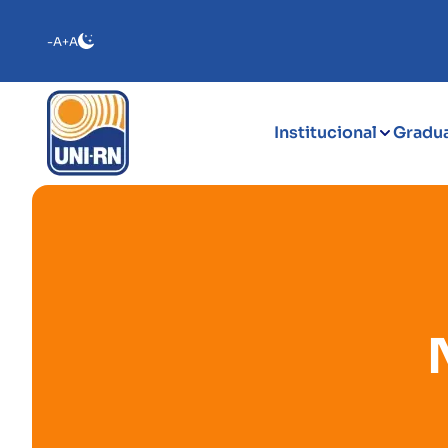
-A
+A
Institucional
Gradu