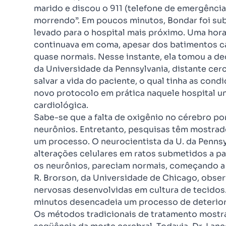
marido e discou o 911 (telefone de emergênci
morrendo”. Em poucos minutos, Bondar foi su
levado para o hospital mais próximo. Uma hora
continuava em coma, apesar dos batimentos ca
quase normais. Nesse instante, ela tomou a dec
da Universidade da Pennsylvania, distante cerc
salvar a vida do paciente, o qual tinha as co
novo protocolo em prática naquele hospital un
cardiológica.
Sabe-se que a falta de oxigênio no cérebro p
neurônios. Entretanto, pesquisas têm mostrad
um processo. O neurocientista da U. da Penns
alterações celulares em ratos submetidos a pa
os neurônios, pareciam normais, começando a 
R. Brorson, da Universidade de Chicago, obs
nervosas desenvolvidas em cultura de tecidos.
minutos desencadeia um processo de deteriora
Os métodos tradicionais de tratamento mostr