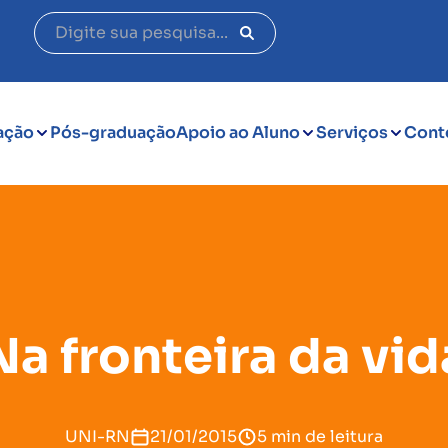
ação
Pós-graduação
Apoio ao Aluno
Serviços
Cont
Na fronteira da vid
UNI-RN
21/01/2015
5 min de leitura