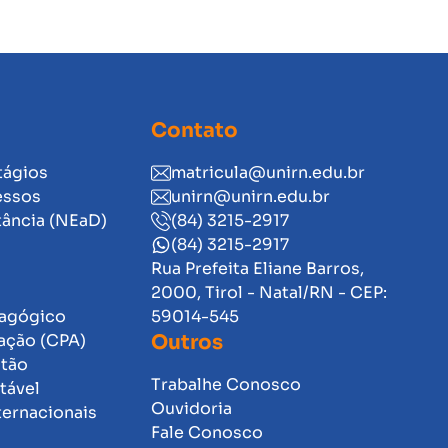
Contato
tágios
matricula@unirn.edu.br
essos
unirn@unirn.edu.br
tância (NEaD)
(84) 3215-2917
(84) 3215-2917
Rua Prefeita Eliane Barros,
2000, Tirol - Natal/RN - CEP:
dagógico
59014-545
ação (CPA)
Outros
stão
Trabalhe Conosco
tável
Ouvidoria
ternacionais
Fale Conosco