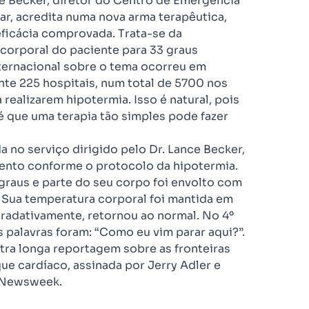
ce Becker, diretor do Centro de Emergência
ar, acredita numa nova arma terapêutica,
eficácia comprovada. Trata-se da
a corporal do paciente para 33 graus
nternacional sobre o tema ocorreu em
te 225 hospitais, num total de 5700 nos
ealizarem hipotermia. Isso é natural, pois
é que uma terapia tão simples pode fazer
 no serviço dirigido pelo Dr. Lance Becker,
ento conforme o protocolo da hipotermia.
 graus e parte do seu corpo foi envolto com
 Sua temperatura corporal foi mantida em
gradativamente, retornou ao normal. No 4º
s palavras foram: “Como eu vim parar aqui?”.
tra longa reportagem sobre as fronteiras
que cardíaco, assinada por Jerry Adler e
a Newsweek.