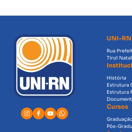
UNI-RN
Rua Prefei
Tirol Nata
Instituc
História
Estrutura 
Estrutura 
Documento
Cursos
Graduaçã
Pós-Grad