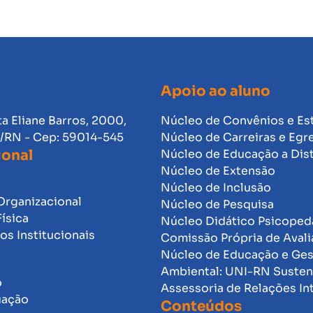
Apoio ao aluno
ta Eliane Barros, 2000,
Núcleo de Convênios e Es
l/RN - Cep: 59014-545
Núcleo de Carreiras e Egr
ional
Núcleo de Educação a Dis
Núcleo de Extensão
Núcleo de Inclusão
Organizacional
Núcleo de Pesquisa
Física
Núcleo Didático Psicope
s Institucionais
Comissão Própria de Avali
Núcleo de Educação e Ge
Ambiental: UNI-RN Susten
o
Assessoria de Relações In
uação
Conteúdos