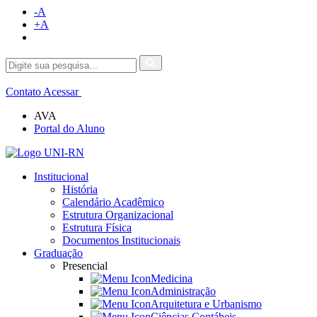
-A
+A
Contato
Acessar
AVA
Portal do Aluno
Institucional
História
Calendário Acadêmico
Estrutura Organizacional
Estrutura Física
Documentos Institucionais
Graduação
Presencial
Medicina
Administração
Arquitetura e Urbanismo
Ciências Contábeis