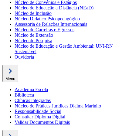
Núcleo de Convênios e Estágios
Núcleo de Educação a Distância (NEaD)
Núcleo de Inclusão
Núcleo Didático Psicopedagógico
Assessoria de Relações Internacionais
Núcleo de Carreiras e Egressos
Núcleo de Extensão
Núcleo de Pesquisa
Núcleo de Educação e Gestão Ambiental: UNI-RN
Sustentável
Ouvidoria
Menu
Academia Escola
Biblioteca
Clínicas integradas
Núcleo de Práticas Jurídicas Djalma Marinho
Responsabilidade Social
Consultar Diploma Digital
Validar Documentos Digitais