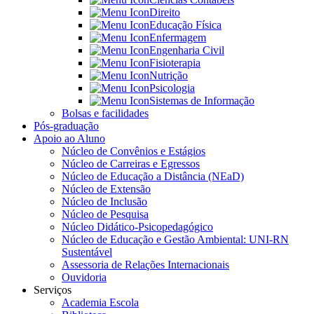
Direito
Educação Física
Enfermagem
Engenharia Civil
Fisioterapia
Nutrição
Psicologia
Sistemas de Informação
Bolsas e facilidades
Pós-graduação
Apoio ao Aluno
Núcleo de Convênios e Estágios
Núcleo de Carreiras e Egressos
Núcleo de Educação a Distância (NEaD)
Núcleo de Extensão
Núcleo de Inclusão
Núcleo de Pesquisa
Núcleo Didático-Psicopedagógico
Núcleo de Educação e Gestão Ambiental: UNI-RN
Sustentável
Assessoria de Relações Internacionais
Ouvidoria
Serviços
Academia Escola