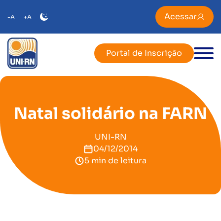
Acessar
-A
+A
Portal de Inscrição
Natal solidário na FARN
UNI-RN
04/12/2014
5 min de leitura