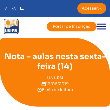
Acessar
-A
+A
Portal de Inscrição
Nota – aulas nesta sexta-
feira (14)
UNI-RN
13/06/2019
5 min de leitura