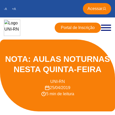
Acessar
-A
+A
Portal de Inscrição
NOTA: AULAS NOTURNAS
NESTA QUINTA-FEIRA
UNI-RN
25/04/2019
5 min de leitura