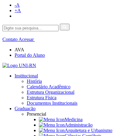
-A
+A
Contato
Acessar
AVA
Portal do Aluno
Institucional
História
Calendário Acadêmico
Estrutura Organizacional
Estrutura Física
Documentos Institucionais
Graduação
Presencial
Medicina
Administração
Arquitetura e Urbanismo
Ciências Contábeis