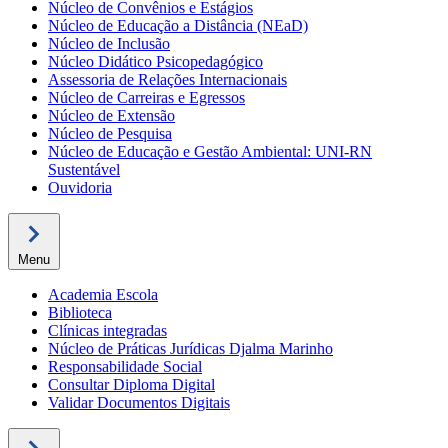
Núcleo de Convênios e Estágios
Núcleo de Educação a Distância (NEaD)
Núcleo de Inclusão
Núcleo Didático Psicopedagógico
Assessoria de Relações Internacionais
Núcleo de Carreiras e Egressos
Núcleo de Extensão
Núcleo de Pesquisa
Núcleo de Educação e Gestão Ambiental: UNI-RN
Sustentável
Ouvidoria
Menu
Academia Escola
Biblioteca
Clínicas integradas
Núcleo de Práticas Jurídicas Djalma Marinho
Responsabilidade Social
Consultar Diploma Digital
Validar Documentos Digitais