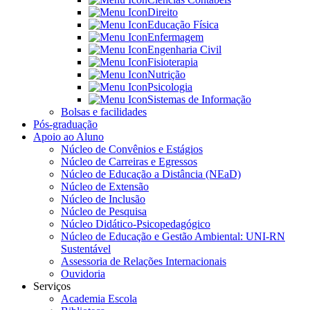
Direito
Educação Física
Enfermagem
Engenharia Civil
Fisioterapia
Nutrição
Psicologia
Sistemas de Informação
Bolsas e facilidades
Pós-graduação
Apoio ao Aluno
Núcleo de Convênios e Estágios
Núcleo de Carreiras e Egressos
Núcleo de Educação a Distância (NEaD)
Núcleo de Extensão
Núcleo de Inclusão
Núcleo de Pesquisa
Núcleo Didático-Psicopedagógico
Núcleo de Educação e Gestão Ambiental: UNI-RN
Sustentável
Assessoria de Relações Internacionais
Ouvidoria
Serviços
Academia Escola