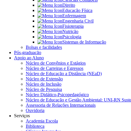
Direito
Educação Física
Enfermagem
Engenharia Civil
Fisioterapia
Nutrição
Psicologia
Sistemas de Informação
Bolsas e facilidades
Pós-graduação
Apoio ao Aluno
Núcleo de Convênios e Estágios
Núcleo de Carreiras e Egressos
Núcleo de Educação a Distância (NEaD)
Núcleo de Extensão
Núcleo de Inclusão
Núcleo de Pesquisa
Núcleo Didático-Psicopedagógico
Núcleo de Educação e Gestão Ambiental: UNI-RN Suste
Assessoria de Relações Internacionais
Ouvidoria
Serviços
Academia Escola
Biblioteca