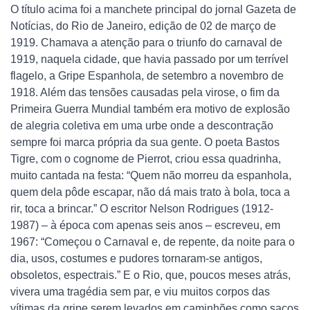
O título acima foi a manchete principal do jornal Gazeta de
Notícias, do Rio de Janeiro, edição de 02 de março de
1919. Chamava a atenção para o triunfo do carnaval de
1919, naquela cidade, que havia passado por um terrível
flagelo, a Gripe Espanhola, de setembro a novembro de
1918. Além das tensões causadas pela virose, o fim da
Primeira Guerra Mundial também era motivo de explosão
de alegria coletiva em uma urbe onde a descontração
sempre foi marca própria da sua gente. O poeta Bastos
Tigre, com o cognome de Pierrot, criou essa quadrinha,
muito cantada na festa: “Quem não morreu da espanhola,
quem dela pôde escapar, não dá mais trato à bola, toca a
rir, toca a brincar.” O escritor Nelson Rodrigues (1912-
1987) – à época com apenas seis anos – escreveu, em
1967: “Começou o Carnaval e, de repente, da noite para o
dia, usos, costumes e pudores tornaram-se antigos,
obsoletos, espectrais.” E o Rio, que, poucos meses atrás,
vivera uma tragédia sem par, e viu muitos corpos das
vítimas da gripe serem levados em caminhões como sacos