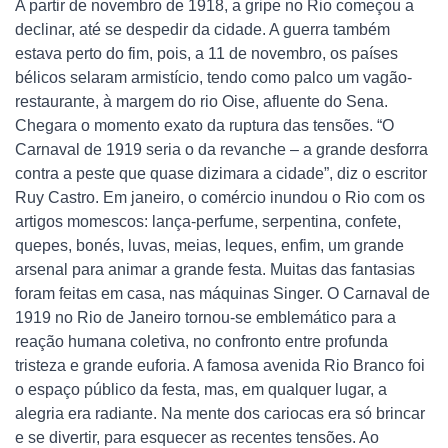
A partir de novembro de 1918, a gripe no Rio começou a
declinar, até se despedir da cidade. A guerra também
estava perto do fim, pois, a 11 de novembro, os países
bélicos selaram armistício, tendo como palco um vagão-
restaurante, à margem do rio Oise, afluente do Sena.
Chegara o momento exato da ruptura das tensões. “O
Carnaval de 1919 seria o da revanche – a grande desforra
contra a peste que quase dizimara a cidade”, diz o escritor
Ruy Castro. Em janeiro, o comércio inundou o Rio com os
artigos momescos: lança-perfume, serpentina, confete,
quepes, bonés, luvas, meias, leques, enfim, um grande
arsenal para animar a grande festa. Muitas das fantasias
foram feitas em casa, nas máquinas Singer. O Carnaval de
1919 no Rio de Janeiro tornou-se emblemático para a
reação humana coletiva, no confronto entre profunda
tristeza e grande euforia. A famosa avenida Rio Branco foi
o espaço público da festa, mas, em qualquer lugar, a
alegria era radiante. Na mente dos cariocas era só brincar
e se divertir, para esquecer as recentes tensões. Ao