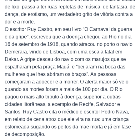
de lixo, passa a ter ruas repletas de música, de fantasia, de
dança, de erotismo, um verdadeiro grito de vitória contra a
dor e a morte.
O escritor Ruy Castro, em seu livro “O Carnaval da guerra
e da gripe”, escreveu que a doença chegou ao Rio no dia
16 de setembro de 1918, quando atracou no porto o navio
Demerara, vindo de Lisboa, com uma escala fatal em
Dakar. A gripe desceu do navio com os marujos que se
espalharam pela praça Mauá, e “beijaram na boca das
mulheres que lhes abriram os braços”. As pessoas
começaram a adoecer e a morrer. O alerta maior só veio
quando as mortes foram a mais de 100 por dia. O Rio
pagou o mais alto tributo à doença, superior a outras
cidades litorâneas, a exemplo de Recife, Salvador e
Santos. Ruy Castro cita o médico e escritor Pedro Nava,
em relato de cena atroz que ele vira na rua: uma criança
esfomeada sugando os peitos da mãe morta e já em fase
de decomposição.