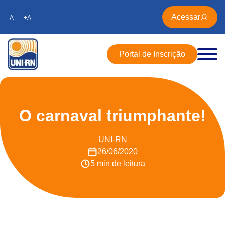
Acessar
-A
+A
Portal de Inscrição
O carnaval triumphante!
UNI-RN
26/06/2020
5 min de leitura