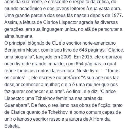
anos da sua morte, é crescente o respeito da crítica, do
mundo acadêmico e dos jovens leitores à sua vasta obra.
Uma grande parcela dos seus fãs nasceu depois de 1977.
Assim, a leitura de Clarice Lispector agrada às diversas
gerações, em sua linguagem única, no afã de perscrutar a
alma humana.
O principal biógrafo de CL é o escritor norte-americano
Benjamim Moser, com o seu livro de 648 páginas, “Clarice,
uma biografia”, lançado em 2009. Em 2015, ele organizou
outro livro de grande impacto, com 654 páginas, o qual
reúne todos os contos da escritora. Neste livro – “Todos
os contos” –, ele escreve no prefácio: “A sua arte nos faz
desejar conhecer a mulher; e ela é uma mulher que nos
faz querer conhecer sua arte”. Ao final, ele diz: “Clarice
Lispector: uma Tchekhov feminina nas praias da
Guanabara”. De fato, o realismo nas obras de ficção, tanto
de Clarice quanto de Tchekhov, é ponto comum capaz de
unir o famoso escritor russo e a autora de A Hora da
Estrela.