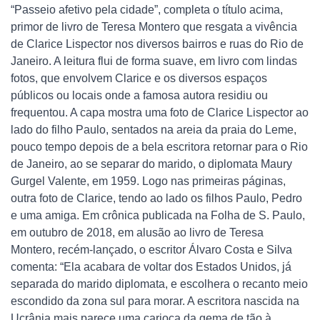
“Passeio afetivo pela cidade”, completa o título acima,
primor de livro de Teresa Montero que resgata a vivência
de Clarice Lispector nos diversos bairros e ruas do Rio de
Janeiro. A leitura flui de forma suave, em livro com lindas
fotos, que envolvem Clarice e os diversos espaços
públicos ou locais onde a famosa autora residiu ou
frequentou. A capa mostra uma foto de Clarice Lispector ao
lado do filho Paulo, sentados na areia da praia do Leme,
pouco tempo depois de a bela escritora retornar para o Rio
de Janeiro, ao se separar do marido, o diplomata Maury
Gurgel Valente, em 1959. Logo nas primeiras páginas,
outra foto de Clarice, tendo ao lado os filhos Paulo, Pedro
e uma amiga. Em crônica publicada na Folha de S. Paulo,
em outubro de 2018, em alusão ao livro de Teresa
Montero, recém-lançado, o escritor Álvaro Costa e Silva
comenta: “Ela acabara de voltar dos Estados Unidos, já
separada do marido diplomata, e escolhera o recanto meio
escondido da zona sul para morar. A escritora nascida na
Ucrânia mais parece uma carioca da gema de tão à