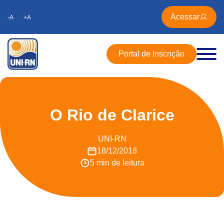
Acessar
-A
+A
Portal de Inscrição
O Rio de Clarice
UNI-RN
18/12/2018
5 min de leitura