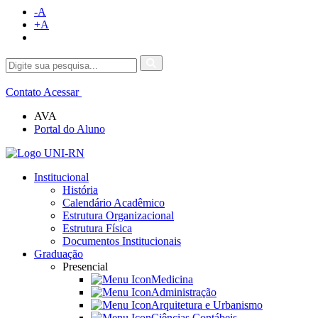
-A
+A
Contato
Acessar
AVA
Portal do Aluno
Institucional
História
Calendário Acadêmico
Estrutura Organizacional
Estrutura Física
Documentos Institucionais
Graduação
Presencial
Medicina
Administração
Arquitetura e Urbanismo
Ciências Contábeis