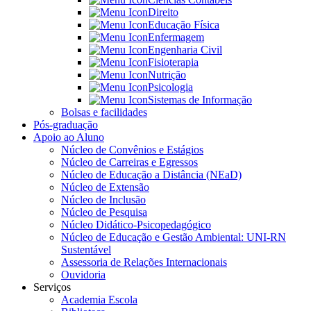
Direito
Educação Física
Enfermagem
Engenharia Civil
Fisioterapia
Nutrição
Psicologia
Sistemas de Informação
Bolsas e facilidades
Pós-graduação
Apoio ao Aluno
Núcleo de Convênios e Estágios
Núcleo de Carreiras e Egressos
Núcleo de Educação a Distância (NEaD)
Núcleo de Extensão
Núcleo de Inclusão
Núcleo de Pesquisa
Núcleo Didático-Psicopedagógico
Núcleo de Educação e Gestão Ambiental: UNI-RN
Sustentável
Assessoria de Relações Internacionais
Ouvidoria
Serviços
Academia Escola