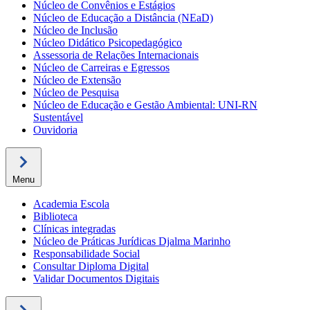
Núcleo de Convênios e Estágios
Núcleo de Educação a Distância (NEaD)
Núcleo de Inclusão
Núcleo Didático Psicopedagógico
Assessoria de Relações Internacionais
Núcleo de Carreiras e Egressos
Núcleo de Extensão
Núcleo de Pesquisa
Núcleo de Educação e Gestão Ambiental: UNI-RN
Sustentável
Ouvidoria
Menu
Academia Escola
Biblioteca
Clínicas integradas
Núcleo de Práticas Jurídicas Djalma Marinho
Responsabilidade Social
Consultar Diploma Digital
Validar Documentos Digitais