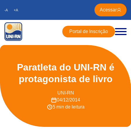
Acessar
-A
+A
Portal de Inscrição
Paratleta do UNI-RN é
protagonista de livro
UNI-RN
04/12/2014
5 min de leitura