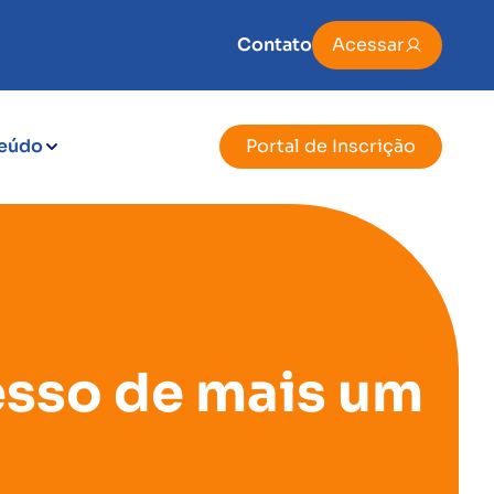
Contato
Acessar
eúdo
Portal de Inscrição
esso de mais um