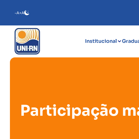
-A
+A
Institucional
Gradu
Participação m