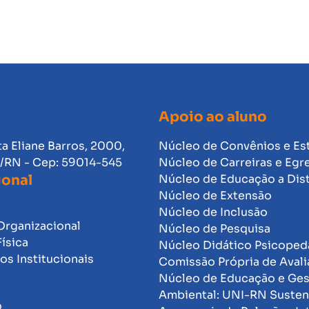
Apoio ao aluno
ta Eliane Barros, 2000,
Núcleo de Convênios e Es
l/RN - Cep: 59014-545
Núcleo de Carreiras e Egr
ional
Núcleo de Educação a Dis
Núcleo de Extensão
Núcleo de Inclusão
Organizacional
Núcleo de Pesquisa
Física
Núcleo Didático Psicope
s Institucionais
Comissão Própria de Avali
Núcleo de Educação e Ge
Ambiental: UNI-RN Susten
o