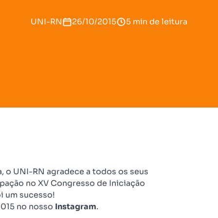
UNI-RN
26/10/2015
5 min de leitura
a, o UNI-RN agradece a todos os seus
cipação no XV Congresso de Iniciação
oi um sucesso!
2015 no nosso
Instagram
.