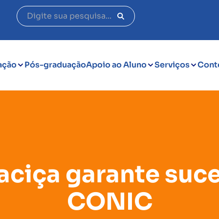
ação
Pós-graduação
Apoio ao Aluno
Serviços
Cont
aciça garante suc
CONIC