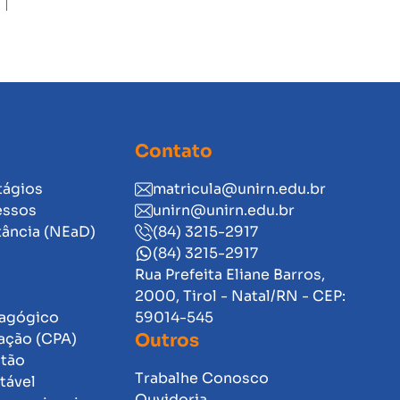
Contato
tágios
matricula@unirn.edu.br
essos
unirn@unirn.edu.br
tância (NEaD)
(84) 3215-2917
(84) 3215-2917
Rua Prefeita Eliane Barros,
2000, Tirol - Natal/RN - CEP:
dagógico
59014-545
ação (CPA)
Outros
stão
Trabalhe Conosco
tável
Ouvidoria