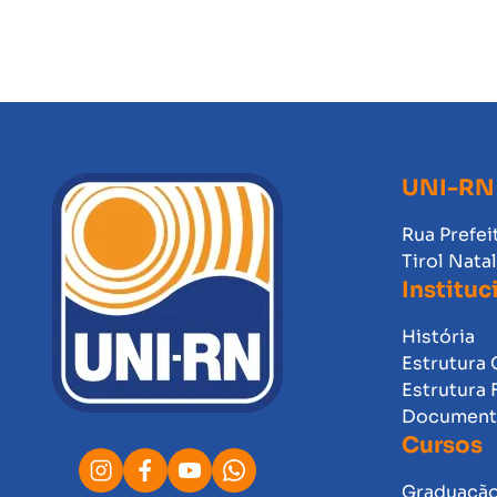
UNI-RN
Rua Prefei
Tirol Nata
Instituc
História
Estrutura 
Estrutura 
Documento
Cursos
Graduaçã