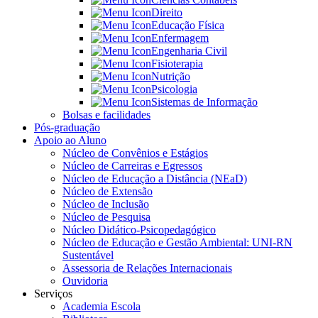
Direito
Educação Física
Enfermagem
Engenharia Civil
Fisioterapia
Nutrição
Psicologia
Sistemas de Informação
Bolsas e facilidades
Pós-graduação
Apoio ao Aluno
Núcleo de Convênios e Estágios
Núcleo de Carreiras e Egressos
Núcleo de Educação a Distância (NEaD)
Núcleo de Extensão
Núcleo de Inclusão
Núcleo de Pesquisa
Núcleo Didático-Psicopedagógico
Núcleo de Educação e Gestão Ambiental: UNI-RN
Sustentável
Assessoria de Relações Internacionais
Ouvidoria
Serviços
Academia Escola