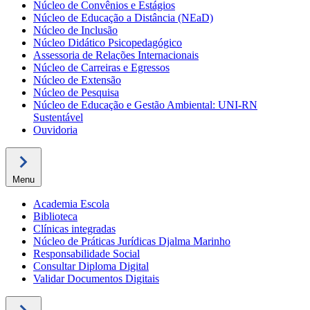
Núcleo de Convênios e Estágios
Núcleo de Educação a Distância (NEaD)
Núcleo de Inclusão
Núcleo Didático Psicopedagógico
Assessoria de Relações Internacionais
Núcleo de Carreiras e Egressos
Núcleo de Extensão
Núcleo de Pesquisa
Núcleo de Educação e Gestão Ambiental: UNI-RN
Sustentável
Ouvidoria
Menu
Academia Escola
Biblioteca
Clínicas integradas
Núcleo de Práticas Jurídicas Djalma Marinho
Responsabilidade Social
Consultar Diploma Digital
Validar Documentos Digitais