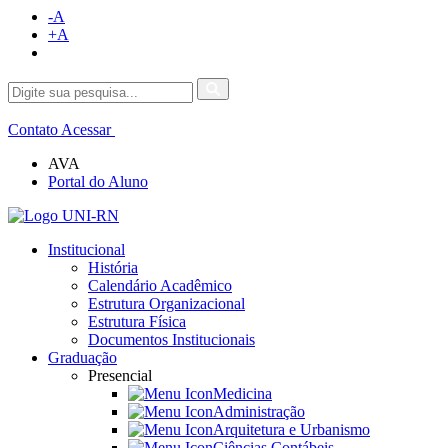
-A
+A
Contato
Acessar
AVA
Portal do Aluno
Institucional
História
Calendário Acadêmico
Estrutura Organizacional
Estrutura Física
Documentos Institucionais
Graduação
Presencial
Medicina
Administração
Arquitetura e Urbanismo
Ciências Contábeis