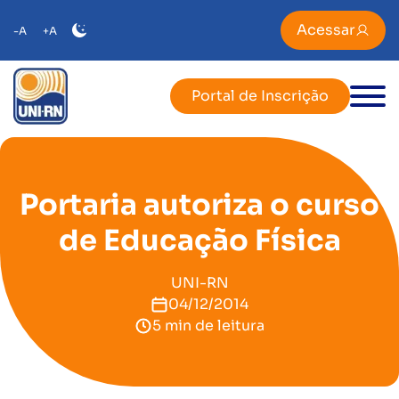
Acessar
-A
+A
Portal de Inscrição
Portaria autoriza o curso
de Educação Física
UNI-RN
04/12/2014
5 min de leitura