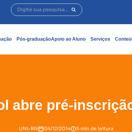
uação
Pós-graduação
Apoio ao Aluno
Serviços
Conteú
l abre pré-inscrição
UNI-RN
04/12/2014
5 min de leitura