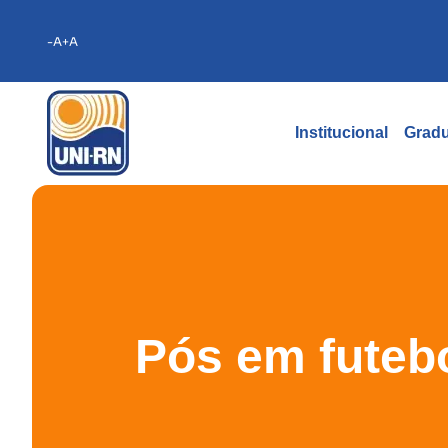
-A
+A
Institucional
Grad
Pós em futebo