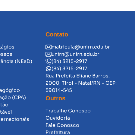
Contato
tágios
matricula@unirn.edu.br
essos
unirn@unirn.edu.br
tância (NEaD)
(84) 3215-2917
(84) 3215-2917
Rua Prefeita Eliane Barros,
2000, Tirol - Natal/RN - CEP:
dagógico
59014-545
ação (CPA)
Outros
stão
Trabalhe Conosco
tável
Ouvidoria
ternacionais
Fale Conosco
Prefeitura