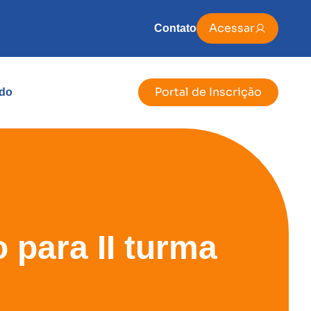
Acessar
Contato
Portal de Inscrição
do
 para II turma