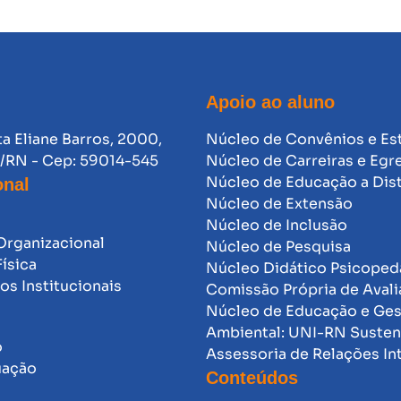
Apoio ao aluno
ta Eliane Barros, 2000,
Núcleo de Convênios e Es
l/RN - Cep: 59014-545
Núcleo de Carreiras e Egr
Núcleo de Educação a Dis
onal
Núcleo de Extensão
Núcleo de Inclusão
Organizacional
Núcleo de Pesquisa
Física
Núcleo Didático Psicope
s Institucionais
Comissão Própria de Avali
Núcleo de Educação e Ge
Ambiental: UNI-RN Susten
o
Assessoria de Relações In
uação
Conteúdos