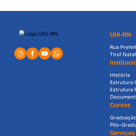
UNI-RN
Rua Prefei
Tirol Nata
Instituci
História
Estrutura 
Estrutura 
Documento
Cursos
Graduaçã
Pós-Grad
Serviços