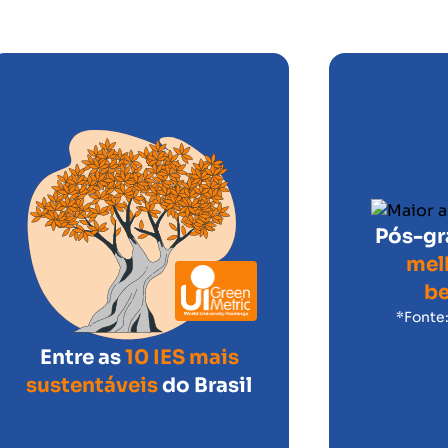
Pós-g
mel
be
*Fonte
Entre as
10 IES mais
sustentáveis
do Brasil