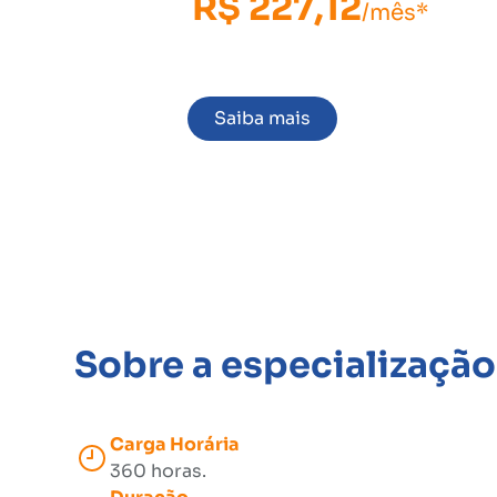
R$ 227,12
/mês*
*Consultar condições
Saiba mais
Sobre a especialização
Carga Horária
360 horas.