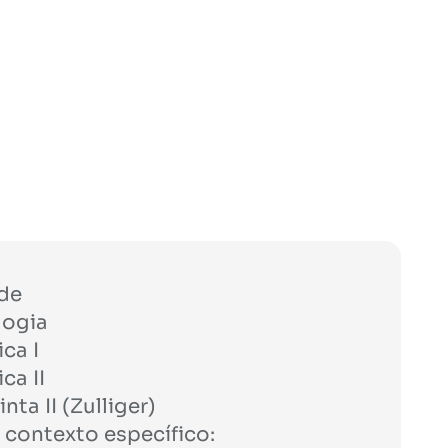
ade
logia
ca I
ca II
ta II (Zulliger)
contexto especí­fico: