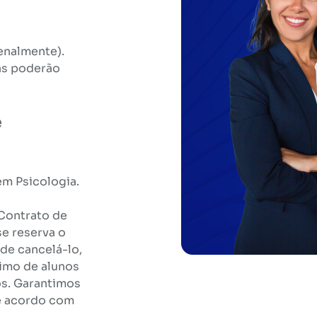
zenalmente).
as poderão
e
em Psicologia.
Contrato de
e reserva o
 de cancelá-lo,
nimo de alunos
os. Garantimos
de acordo com