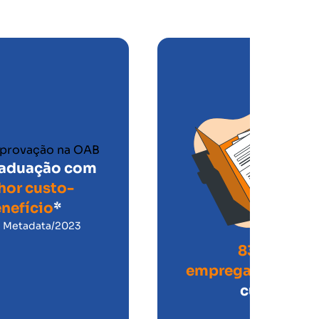
raduação com
hor custo-
nefício
*
: Metadata/2023
83% de
empregabilidade
cursos