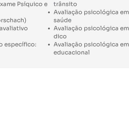
xame Psí­quico e
trânsito
Avaliação psicológica em 
orschach)
saúde
valiativo
Avaliação psicológica em 
dico
 especí­fico:
Avaliação psicológica em 
educacional
iferenciais