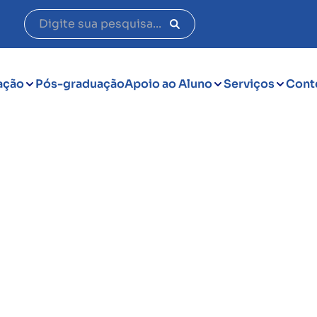
ação
Pós-graduação
Apoio ao Aluno
Serviços
Cont
ão em
icológica