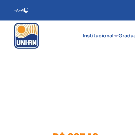
-A
+A
Institucional
Gradu
Especializaç
Avaliação Ps
De:
R$ 412,95/mês
Por a partir de: