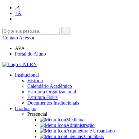
-A
+A
Contato
Acessar
AVA
Portal do Aluno
Institucional
História
Calendário Acadêmico
Estrutura Organizacional
Estrutura Física
Documentos Institucionais
Graduação
Presencial
Medicina
Administração
Arquitetura e Urbanismo
Ciências Contábeis