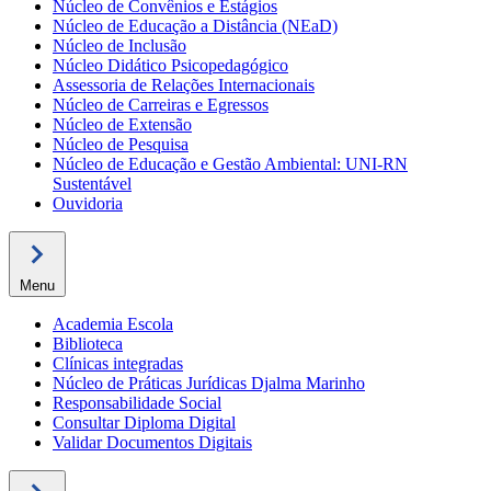
Núcleo de Convênios e Estágios
Núcleo de Educação a Distância (NEaD)
Núcleo de Inclusão
Núcleo Didático Psicopedagógico
Assessoria de Relações Internacionais
Núcleo de Carreiras e Egressos
Núcleo de Extensão
Núcleo de Pesquisa
Núcleo de Educação e Gestão Ambiental: UNI-RN
Sustentável
Ouvidoria
Menu
Academia Escola
Biblioteca
Clínicas integradas
Núcleo de Práticas Jurídicas Djalma Marinho
Responsabilidade Social
Consultar Diploma Digital
Validar Documentos Digitais