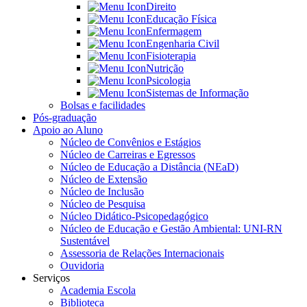
Direito
Educação Física
Enfermagem
Engenharia Civil
Fisioterapia
Nutrição
Psicologia
Sistemas de Informação
Bolsas e facilidades
Pós-graduação
Apoio ao Aluno
Núcleo de Convênios e Estágios
Núcleo de Carreiras e Egressos
Núcleo de Educação a Distância (NEaD)
Núcleo de Extensão
Núcleo de Inclusão
Núcleo de Pesquisa
Núcleo Didático-Psicopedagógico
Núcleo de Educação e Gestão Ambiental: UNI-RN
Sustentável
Assessoria de Relações Internacionais
Ouvidoria
Serviços
Academia Escola
Biblioteca