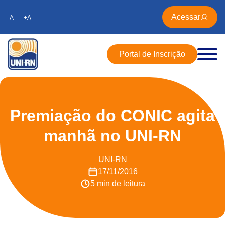
Acessar
-A
+A
Portal de Inscrição
Premiação do CONIC agita
manhã no UNI-RN
UNI-RN
17/11/2016
5 min de leitura