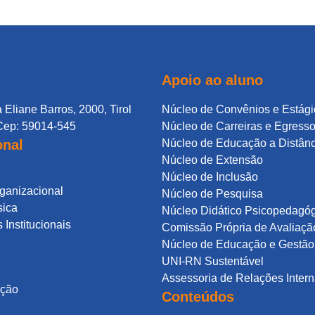
Apoio ao aluno
 Eliane Barros, 2000, Tirol
Núcleo de Convênios e Estági
Cep: 59014-545
Núcleo de Carreiras e Egress
onal
Núcleo de Educação a Distân
Núcleo de Extensão
Núcleo de Inclusão
rganizacional
Núcleo de Pesquisa
sica
Núcleo Didático Psicopedagó
Institucionais
Comissão Própria de Avaliaçã
Núcleo de Educação e Gestão 
UNI-RN Sustentável
Assessoria de Relações Intern
ação
Conteúdos