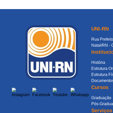
UNI-RN
Rua Prefeita
Natal/RN - 
Instituci
História
Estrutura O
Estrutura Fí
Documentos 
Cursos
Graduação
Pós-Gradu
Serviços