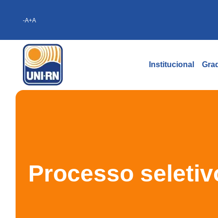
-A
+A
Institucional
Gra
Processo seletiv