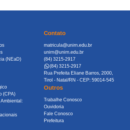
Contato
os
matricula@unirn.edu.br
os
unirn@unirn.edu.br
cia (NEaD)
(84) 3215-2917
(84) 3215-2917
Rua Prefeita Eliane Barros, 2000,
Tirol - Natal/RN - CEP: 59014-545
gico
Outros
o (CPA)
Trabalhe Conosco
Ambiental:
Ouvidoria
Fale Conosco
acionais
Prefeitura