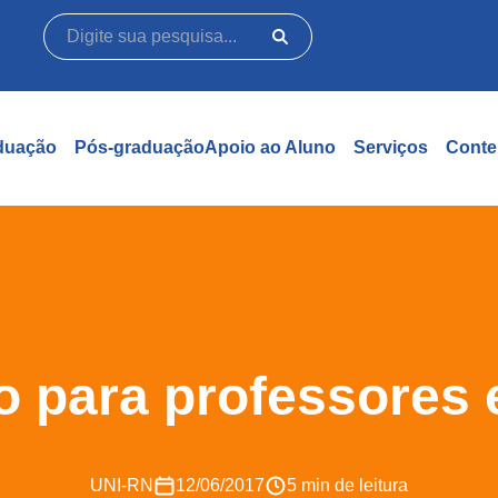
duação
Pós-graduação
Apoio ao Aluno
Serviços
Conte
o para professores
UNI-RN
12/06/2017
5 min de leitura