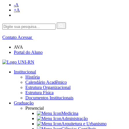
-A
+A
Contato
Acessar
AVA
Portal do Aluno
Institucional
História
Calendário Acadêmico
Estrutura Organizacional
Estrutura Física
Documentos Institucionais
Graduação
Presencial
Medicina
Administração
Arquitetura e Urbanismo
Ciências Contábeis