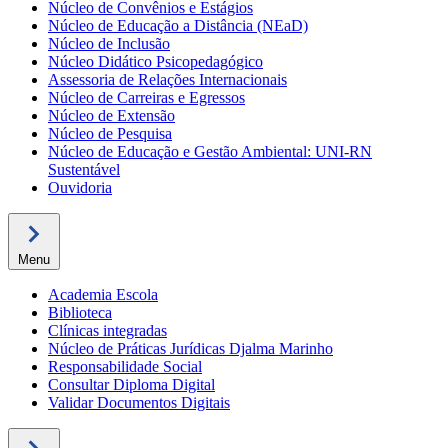
Núcleo de Convênios e Estágios
Núcleo de Educação a Distância (NEaD)
Núcleo de Inclusão
Núcleo Didático Psicopedagógico
Assessoria de Relações Internacionais
Núcleo de Carreiras e Egressos
Núcleo de Extensão
Núcleo de Pesquisa
Núcleo de Educação e Gestão Ambiental: UNI-RN
Sustentável
Ouvidoria
Menu
Academia Escola
Biblioteca
Clínicas integradas
Núcleo de Práticas Jurídicas Djalma Marinho
Responsabilidade Social
Consultar Diploma Digital
Validar Documentos Digitais