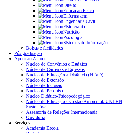
Direito
Educação Física
Enfermagem
Engenharia Civil
Fisioterapia
Nutrição
Psicologia
Sistemas de Informação
Bolsas e facilidades
Pós-graduação
Apoio ao Aluno
Núcleo de Convênios e Estágios
Núcleo de Carreiras e Egressos
Núcleo de Educação a Distância (NEaD)
Núcleo de Extensão
Núcleo de Inclusão
Núcleo de Pesquisa
Núcleo Didático-Psicopedagógico
Núcleo de Educação e Gestão Ambiental: UNI-RN
Sustentável
Assessoria de Relações Internacionais
Ouvidoria
Serviços
Academia Escola