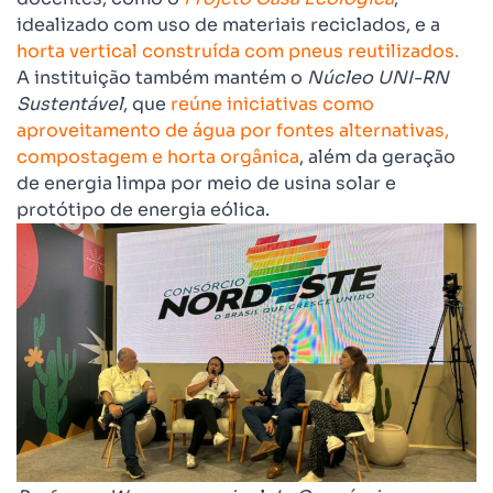
idealizado com uso de materiais reciclados, e a
horta vertical construída com pneus reutilizados.
A instituição também mantém
o
Núcleo UNI-RN
Sustentável
, que
reúne iniciativas como
aproveitamento de água por fontes alternativas,
compostagem e horta orgânica
, além da geração
de energia limpa por meio de usina solar e
protótipo de energia eólica.