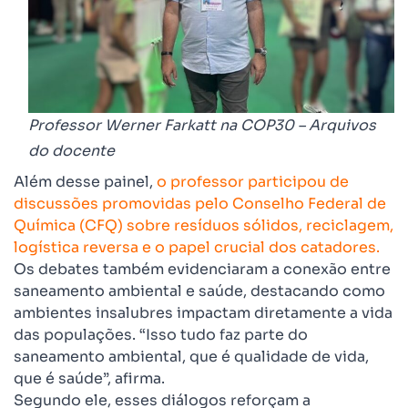
Professor Werner Farkatt na COP30 – Arquivos
do docente
Além desse painel,
o professor participou de
discussões promovidas pelo Conselho Federal de
Química (CFQ) sobre resíduos sólidos, reciclagem,
logística reversa e o papel crucial dos catadores.
Os debates também evidenciaram a conexão entre
saneamento ambiental e saúde, destacando como
ambientes insalubres impactam diretamente a vida
das populações. “Isso tudo faz parte do
saneamento ambiental, que é qualidade de vida,
que é saúde”, afirma.
Segundo ele, esses diálogos reforçam a