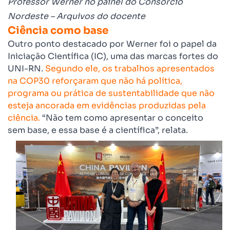
Professor Werner no painel do Consórcio
Nordeste – Arquivos do docente
Ciência como base
Outro ponto destacado por Werner foi o papel da
Iniciação Científica (IC), uma das marcas fortes do
UNI-RN.
Segundo ele, os trabalhos apresentados
na COP30 reforçaram que não há política,
programa ou prática de sustentabilidade que não
esteja ancorada em evidências produzidas pela
ciência.
“Não tem como apresentar o conceito
sem base, e essa base é a científica”, relata.