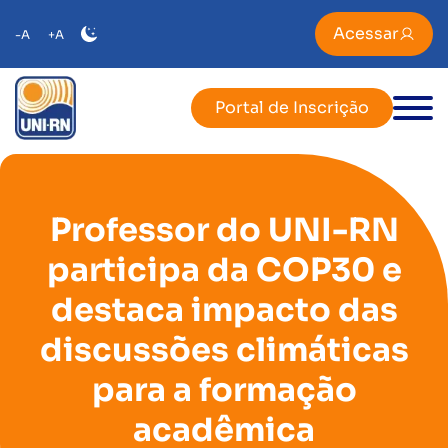
Acessar
-A
+A
Portal de Inscrição
Professor do UNI-RN
participa da COP30 e
destaca impacto das
discussões climáticas
para a formação
acadêmica