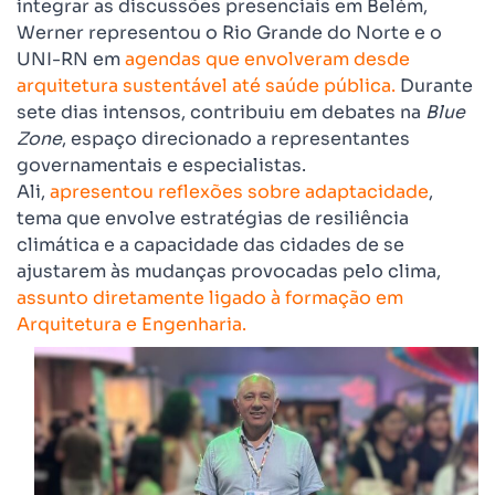
integrar as discussões presenciais em Belém,
Werner representou o Rio Grande do Norte e o
UNI-RN em
agendas que envolveram desde
arquitetura sustentável até saúde pública.
Durante
sete dias intensos, contribuiu em debates na
Blue
Zone
, espaço direcionado a representantes
governamentais e especialistas.
Ali,
apresentou reflexões sobre adaptacidade
,
tema que envolve estratégias de resiliência
climática e a capacidade das cidades de se
ajustarem às mudanças provocadas pelo clima,
assunto diretamente ligado à formação em
Arquitetura e Engenharia.