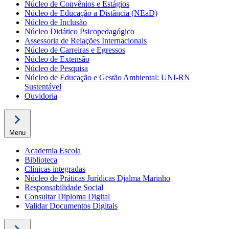
Núcleo de Convênios e Estágios
Núcleo de Educação a Distância (NEaD)
Núcleo de Inclusão
Núcleo Didático Psicopedagógico
Assessoria de Relações Internacionais
Núcleo de Carreiras e Egressos
Núcleo de Extensão
Núcleo de Pesquisa
Núcleo de Educação e Gestão Ambiental: UNI-RN
Sustentável
Ouvidoria
Menu
Academia Escola
Biblioteca
Clínicas integradas
Núcleo de Práticas Jurídicas Djalma Marinho
Responsabilidade Social
Consultar Diploma Digital
Validar Documentos Digitais