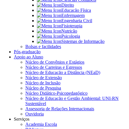
Direito
Educação Física
Enfermagem
Engenharia Civil
Fisioterapia
Nutrição
Psicologia
Sistemas de Informação
Bolsas e facilidades
Pós-graduação
Apoio ao Aluno
Núcleo de Convênios e Estágios
Núcleo de Carreiras e Egressos
Núcleo de Educação a Distância (NEaD)
Núcleo de Extensão
Núcleo de Inclusão
Núcleo de Pesquisa
Núcleo Didático-Psicopedagógico
Núcleo de Educação e Gestão Ambiental: UNI-RN
Sustentável
Assessoria de Relações Internacionais
Ouvidoria
Serviços
Academia Escola