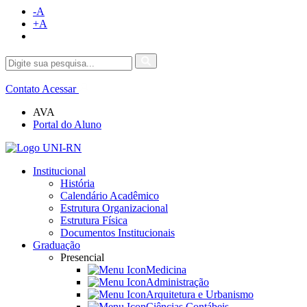
-A
+A
Contato
Acessar
AVA
Portal do Aluno
Institucional
História
Calendário Acadêmico
Estrutura Organizacional
Estrutura Física
Documentos Institucionais
Graduação
Presencial
Medicina
Administração
Arquitetura e Urbanismo
Ciências Contábeis