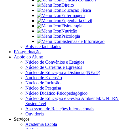
Direito
Educação Física
Enfermagem
Engenharia Civil
Fisioterapia
Nutrição
Psicologia
Sistemas de Informação
Bolsas e facilidades
Pós-graduação
Apoio ao Aluno
Núcleo de Convênios e Estágios
Núcleo de Carreiras e Egressos
Núcleo de Educação a Distância (NEaD)
Núcleo de Extensão
Núcleo de Inclusão
Núcleo de Pesquisa
Núcleo Didático-Psicopedagógico
Núcleo de Educação e Gestão Ambiental: UNI-RN
Sustentável
Assessoria de Relações Internacionais
Ouvidoria
Serviços
Academia Escola