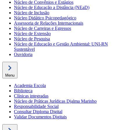
Núcleo de Convênios e Estágios
Núcleo de Educação a Distância (NEaD)
Núcleo de Inclusão
Núcleo Didático Psicopedagógico
Assessoria de Relações Internacionais
Núcleo de Carreiras e Egressos
Núcleo de Extensão
Núcleo de Pesquisa
Núcleo de Educação e Gestão Ambiental: UNI-RN
Sustentável
Ouvidoria
Menu
Academia Escola
Biblioteca
Clínicas integradas
Núcleo de Práticas Jurídicas Djalma Marinho
Responsabilidade Social
Consultar Diploma Digital
Validar Documentos Digitais