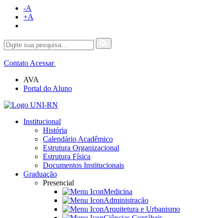
-A
+A
Contato
Acessar
AVA
Portal do Aluno
Institucional
História
Calendário Acadêmico
Estrutura Organizacional
Estrutura Física
Documentos Institucionais
Graduação
Presencial
Medicina
Administração
Arquitetura e Urbanismo
Ciências Contábeis