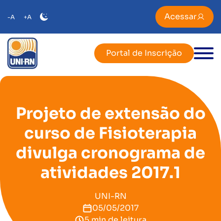
Acessar
-A
+A
Portal de Inscrição
Projeto de extensão do
curso de Fisioterapia
divulga cronograma de
atividades 2017.1
UNI-RN
05/05/2017
5 min de leitura