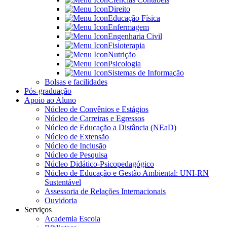
Direito
Educação Física
Enfermagem
Engenharia Civil
Fisioterapia
Nutrição
Psicologia
Sistemas de Informação
Bolsas e facilidades
Pós-graduação
Apoio ao Aluno
Núcleo de Convênios e Estágios
Núcleo de Carreiras e Egressos
Núcleo de Educação a Distância (NEaD)
Núcleo de Extensão
Núcleo de Inclusão
Núcleo de Pesquisa
Núcleo Didático-Psicopedagógico
Núcleo de Educação e Gestão Ambiental: UNI-RN
Sustentável
Assessoria de Relações Internacionais
Ouvidoria
Serviços
Academia Escola