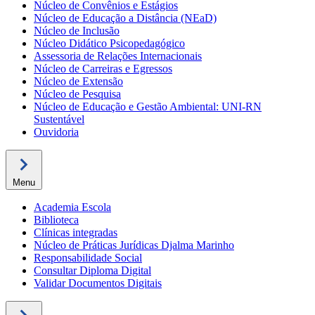
Núcleo de Convênios e Estágios
Núcleo de Educação a Distância (NEaD)
Núcleo de Inclusão
Núcleo Didático Psicopedagógico
Assessoria de Relações Internacionais
Núcleo de Carreiras e Egressos
Núcleo de Extensão
Núcleo de Pesquisa
Núcleo de Educação e Gestão Ambiental: UNI-RN
Sustentável
Ouvidoria
Menu
Academia Escola
Biblioteca
Clínicas integradas
Núcleo de Práticas Jurídicas Djalma Marinho
Responsabilidade Social
Consultar Diploma Digital
Validar Documentos Digitais