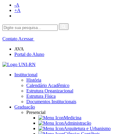
-A
+A
Contato
Acessar
AVA
Portal do Aluno
Institucional
História
Calendário Acadêmico
Estrutura Organizacional
Estrutura Física
Documentos Institucionais
Graduação
Presencial
Medicina
Administração
Arquitetura e Urbanismo
Ciências Contábeis