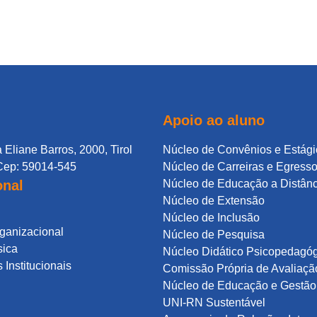
Apoio ao aluno
 Eliane Barros, 2000, Tirol
Núcleo de Convênios e Estági
Cep: 59014-545
Núcleo de Carreiras e Egress
onal
Núcleo de Educação a Distân
Núcleo de Extensão
Núcleo de Inclusão
rganizacional
Núcleo de Pesquisa
sica
Núcleo Didático Psicopedagó
Institucionais
Comissão Própria de Avaliaçã
Núcleo de Educação e Gestão 
UNI-RN Sustentável