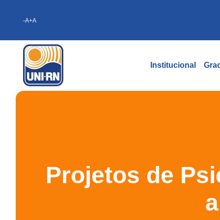
-A
+A
Institucional
Gra
Projetos de Psi
a