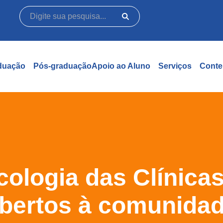
duação
Pós-graduação
Apoio ao Aluno
Serviços
Conte
cologia das Clínica
bertos à comunida