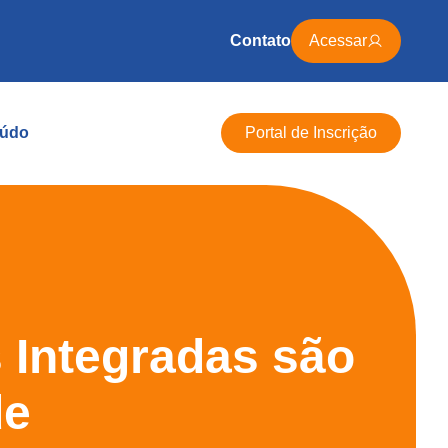
Contato
Acessar
údo
Portal de Inscrição
s Integradas são
de