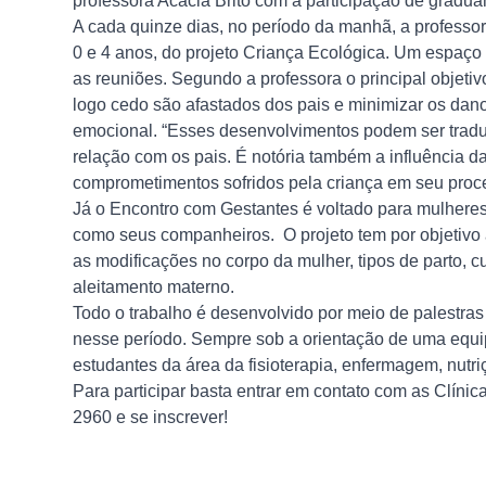
professora Acácia Brito com a participação de gradua
A cada quinze dias, no período da manhã, a professora
0 e 4 anos, do projeto Criança Ecológica. Um espaço
as reuniões. Segundo a professora o principal objeti
logo cedo são afastados dos pais e minimizar os dano
emocional. “Esses desenvolvimentos podem ser traduz
relação com os pais. É notória também a influência d
comprometimentos sofridos pela criança em seu proce
Já o Encontro com Gestantes é voltado para mulhere
como seus companheiros. O projeto tem por objetivo 
as modificações no corpo da mulher, tipos de parto, c
aleitamento materno.
Todo o trabalho é desenvolvido por meio de palestra
nesse período. Sempre sob a orientação de uma equipe
estudantes da área da fisioterapia, enfermagem, nutri
Para participar basta entrar em contato com as Clín
2960 e se inscrever!