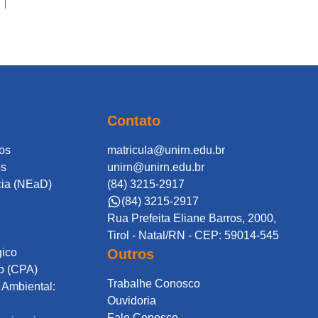
Contato
os
matricula@unirn.edu.br
os
unirn@unirn.edu.br
cia (NEaD)
(84) 3215-2917
(84) 3215-2917
Rua Prefeita Eliane Barros, 2000,
Tirol - Natal/RN - CEP: 59014-545
gico
Outros
o (CPA)
Trabalhe Conosco
Ambiental:
Ouvidoria
Fale Conosco