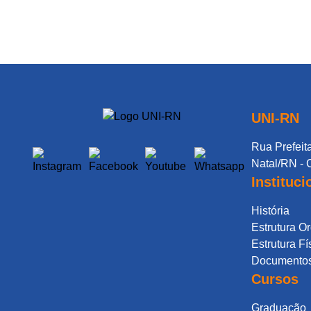
UNI-RN
Rua Prefeita
Natal/RN - 
Instituci
História
Estrutura O
Estrutura Fí
Documentos 
Cursos
Graduação