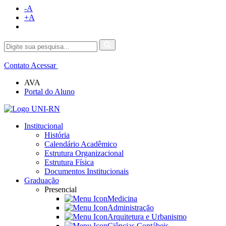
-A
+A
Contato
Acessar
AVA
Portal do Aluno
Institucional
História
Calendário Acadêmico
Estrutura Organizacional
Estrutura Física
Documentos Institucionais
Graduação
Presencial
Medicina
Administração
Arquitetura e Urbanismo
Ciências Contábeis