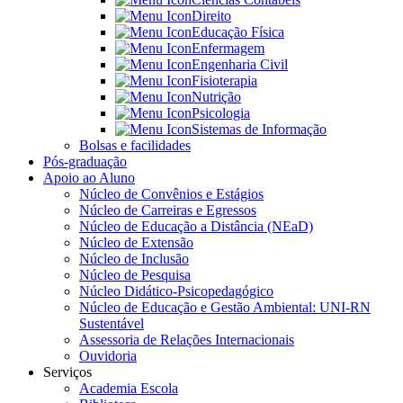
Direito
Educação Física
Enfermagem
Engenharia Civil
Fisioterapia
Nutrição
Psicologia
Sistemas de Informação
Bolsas e facilidades
Pós-graduação
Apoio ao Aluno
Núcleo de Convênios e Estágios
Núcleo de Carreiras e Egressos
Núcleo de Educação a Distância (NEaD)
Núcleo de Extensão
Núcleo de Inclusão
Núcleo de Pesquisa
Núcleo Didático-Psicopedagógico
Núcleo de Educação e Gestão Ambiental: UNI-RN
Sustentável
Assessoria de Relações Internacionais
Ouvidoria
Serviços
Academia Escola