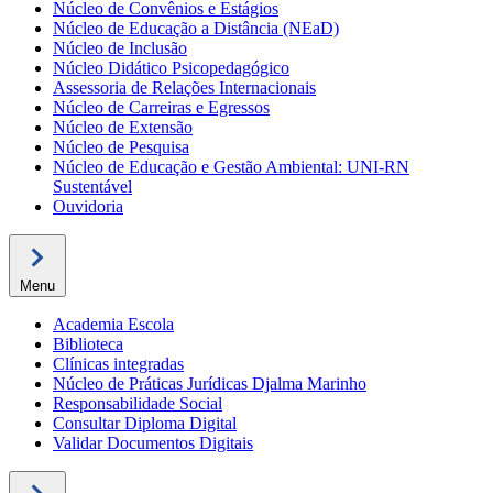
Núcleo de Convênios e Estágios
Núcleo de Educação a Distância (NEaD)
Núcleo de Inclusão
Núcleo Didático Psicopedagógico
Assessoria de Relações Internacionais
Núcleo de Carreiras e Egressos
Núcleo de Extensão
Núcleo de Pesquisa
Núcleo de Educação e Gestão Ambiental: UNI-RN
Sustentável
Ouvidoria
Menu
Academia Escola
Biblioteca
Clínicas integradas
Núcleo de Práticas Jurídicas Djalma Marinho
Responsabilidade Social
Consultar Diploma Digital
Validar Documentos Digitais