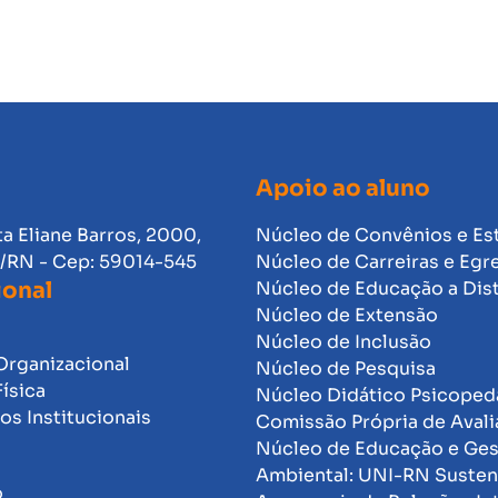
Apoio ao aluno
ta Eliane Barros, 2000,
Núcleo de Convênios e Es
l/RN - Cep: 59014-545
Núcleo de Carreiras e Egr
ional
Núcleo de Educação a Dis
Núcleo de Extensão
Núcleo de Inclusão
Organizacional
Núcleo de Pesquisa
Física
Núcleo Didático Psicope
s Institucionais
Comissão Própria de Avali
Núcleo de Educação e Ge
Ambiental: UNI-RN Susten
o