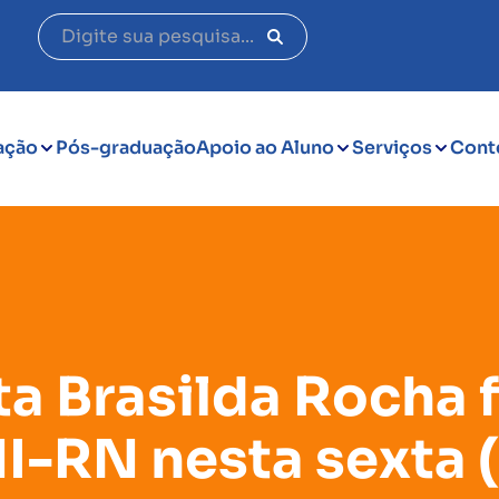
ação
Pós-graduação
Apoio ao Aluno
Serviços
Cont
a Brasilda Rocha f
I-RN nesta sexta (