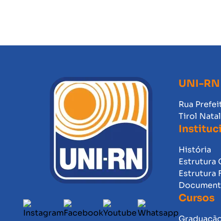
UNI-RN
Rua Prefei
Tirol Nata
Instituc
História
Estrutura 
Estrutura 
Documento
Cursos
Graduaçã