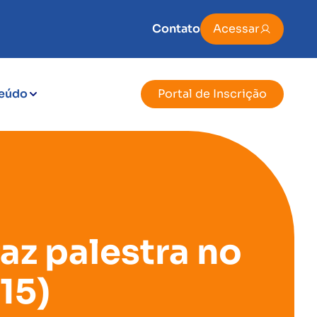
Contato
Acessar
eúdo
Portal de Inscrição
az palestra no
15)