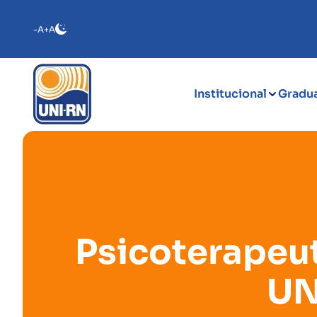
-A
+A
Institucional
Gradu
Psicoterapeut
UN