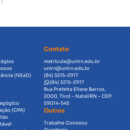
Contato
tágios
matricula@unirn.edu.br
essos
unirn@unirn.edu.br
tância (NEaD)
(84) 3215-2917
(84) 3215-2917
Rua Prefeita Eliane Barros,
2000, Tirol - Natal/RN - CEP:
dagógico
59014-545
ação (CPA)
Outros
stão
Trabalhe Conosco
tável
Ouvidoria