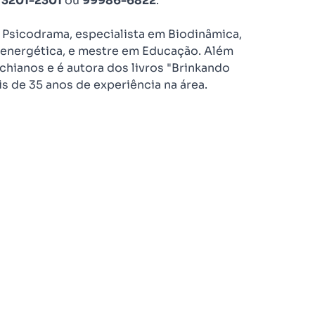
) 3201-2301
ou
99986-6822
.
 Psicodrama, especialista em Biodinâmica,
oenergética, e mestre em Educação. Além
hianos e é autora dos livros "Brinkando
s de 35 anos de experiência na área.